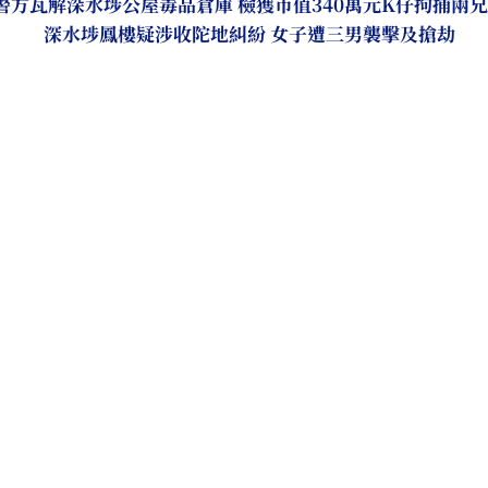
警方瓦解深水埗公屋毒品倉庫 檢獲市值340萬元K仔拘捕兩
深水埗鳳樓疑涉收陀地糾紛 女子遭三男襲擊及搶劫