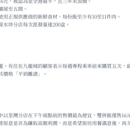
16元，被認為是全港最平，且三年未加價。
擴展至五間。
用正規供應商的新鮮食材，每份飯至少有10至11件肉。
水埗分店每次派發量達200盒。
龍。有住在九龍城的顧客表示每週專程乘車前來購買五次，
其價格「平到離譜」。
中以荃灣分店在下午兩點前的售價最為便宜，雙拼飯僅售16
營原意並非為賺取高額利潤，而是希望街坊用餐滿意後，再