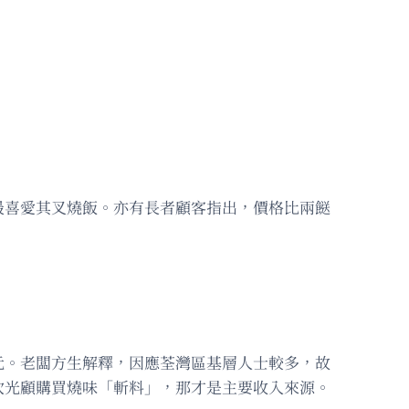
最喜愛其叉燒飯。亦有長者顧客指出，價格比兩餸
元。老闆方生解釋，因應荃灣區基層人士較多，故
次光顧購買燒味「斬料」，那才是主要收入來源。