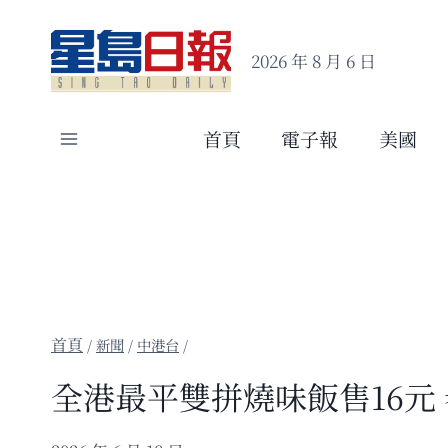
Skip
to
2026 年 8 月 6 日
content
首頁
電子報
美國
/
新聞
/
中港台
/
全港最平雙拼燒味飯售16元