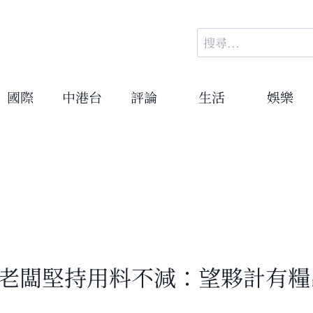
搜
尋
關
鍵
國際
中港台
評論
生活
娛樂
字:
 老闆堅持用料不減：望夥計有糧