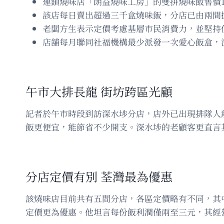
連鎖燒味店「朗益燒味工房」的雙拼燒味飯售價
該店每日賣出超過三千盒燒味飯，分店已由兩間
老闆方生表示定價考慮基層市民消費力，並堅持使
店舖每月聯同社福機構最少派發一次愛心飯盒，深
午市大排長龍 街坊跨區光顧
記者於午市時段到訪深水埗分店，店外已出現排隊人
飯更便宜，能節省不少開支。深水埗的老顧客更直言
分店定價有別 荃灣最為優惠
該燒味店目前共有五間分店，各區定價略有不同，其
定價更為優惠。他坦言每份飯利潤僅兩至三元，其經