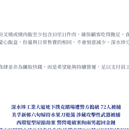
叉燒或燒肉飯至少包含10至11件肉，確保顧客吃得飽足。
愛心飯盒，份量與日常售賣的相同，不會刻意減少。深水埗分
食肆並非為賺取快錢，而是希望能夠持續營運，足以支付員
深水埗工業大廈地下撲克賭場遭警方搗破 72人被捕
美孚新邨六旬婦持水果刀遊蕩 涉藏攻擊性武器被捕
西環髮型屋搶劫案 警閃電破案拘兩男起回金鏈