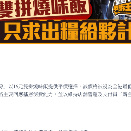
房」以16元雙拼燒味飯提供平價選擇，該價格被視為全港最
略主要回應基層消費能力，並以維持店舖營運及支付員工薪