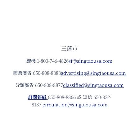
三藩市
總機
1-800-746-4826
sf@singtaousa.com
商業廣告
650-808-8888
advertising@singtaousa.com
分類廣告
650-808-8877
classified@singtaousa.com
訂閱報紙
650-808-8866 或 短信 650-822-
8187
circulation@singtaousa.com