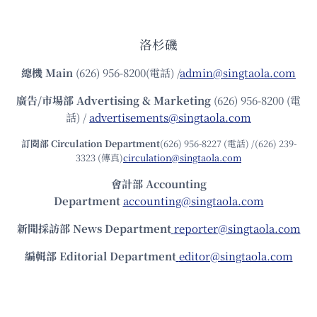
洛杉磯
總機
Main
(626) 956-8200(電話) /
admin@singtaola.com
廣告/市場部
Advertising & Marketing
(626) 956-8200 (電
話) /
advertisements@singtaola.com
訂閱部 Circulation Department
(626) 956-8227 (電話) /(626) 239-
3323 (傳真)
circulation@singtaola.com
會計部 Accounting
Department
accounting@singtaola.com
新聞採訪部 News Department
reporter@singtaola.com
編輯部 Editorial Department
editor@singtaola.com