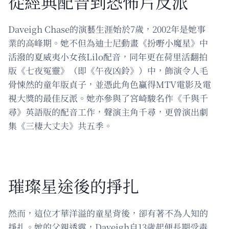
從經典配音到恐怖片反派
Daveigh Chase的演藝生涯始於7歲，2002年是她事
業的高峰期。她不但為迪士尼動畫《扮嘢小魔星》中
活潑的夏威夷小女孩Lilo配音，同年更在荷里活翻拍
版《七夜冤靈》（即《午夜凶鈴》）中，飾演令人毛
骨悚然的童年版貞子，並憑此角色贏得MTV電影及電
視大獎的最佳反派。她亦參與了宮崎駿名作《千與千
尋》英語版的配音工作，聲演主角千尋，更曾演出劇
集《三棲大丈夫》共五季。
璀璨星途後的掙扎
然而，這位才華洋溢的童星背後，卻有著不為人知的
掙扎。她的父親透露，Daveigh自13歲起便長期受毒