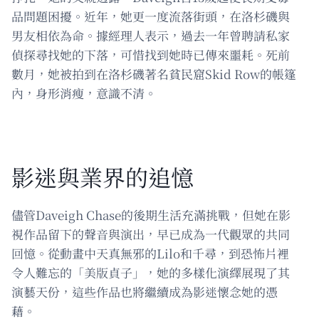
品問題困擾。近年，她更一度流落街頭，在洛杉磯與
男友相依為命。據經理人表示，過去一年曾聘請私家
偵探尋找她的下落，可惜找到她時已傳來噩耗。死前
數月，她被拍到在洛杉磯著名貧民窟Skid Row的帳篷
內，身形消瘦，意識不清。
影迷與業界的追憶
儘管Daveigh Chase的後期生活充滿挑戰，但她在影
視作品留下的聲音與演出，早已成為一代觀眾的共同
回憶。從動畫中天真無邪的Lilo和千尋，到恐怖片裡
令人難忘的「美版貞子」，她的多樣化演繹展現了其
演藝天份，這些作品也將繼續成為影迷懷念她的憑
藉。