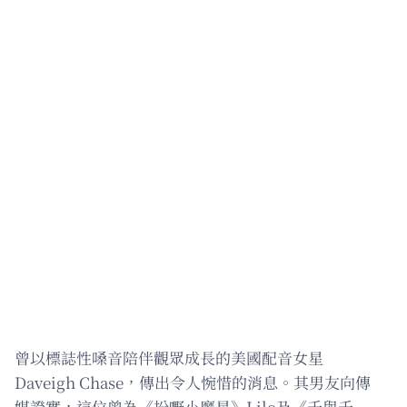
曾以標誌性嗓音陪伴觀眾成長的美國配音女星
Daveigh Chase，傳出令人惋惜的消息。其男友向傳
媒證實，這位曾為《扮嘢小魔星》Lilo及《千與千