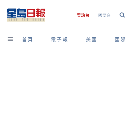
Skip
to
國語台
粵語台
content
首頁
電子報
美國
國際