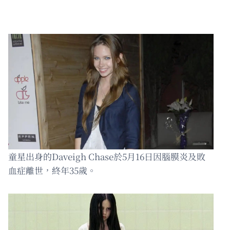
童星出身的Daveigh Chase於5月16日因腦膜炎及敗
血症離世，終年35歲。