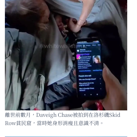
離世前數月，Daveigh Chase被拍到在洛杉磯Skid
Row貧民窟，當時她身形消瘦且意識不清。