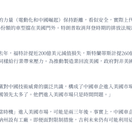
的力量（電動化和中國崛起）保持距離，看似安全，實際上代價
市場份額的車型擋在美國門外。特朗普取消拜登時期的排放法
年，福特計提近200億美元減值損失，斯特蘭蒂斯計提26
策同樣給行業帶來壓力。為推動製造業回流美國，政府對非美
黨對中國技術威脅的廣泛共識，構成了中國車企進入美國市
國領先太多了。他們進入美國市場只是時間問題。」
當時機」進入美國市場，可能是兩三年後。事實上，中國車
納州設有工廠。即便面對限制措施，吉利未來仍有可能利用