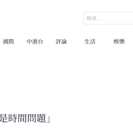
搜
尋
關
鍵
國際
中港台
評論
生活
娛樂
字:
只是時間問題」