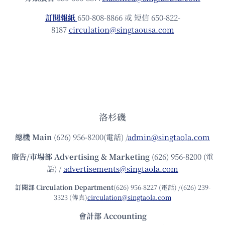
訂閱報紙
650-808-8866 或 短信 650-822-
8187
circulation@singtaousa.com
洛杉磯
總機
Main
(626) 956-8200(電話) /
admin@singtaola.com
廣告/市場部
Advertising & Marketing
(626) 956-8200 (電
話) /
advertisements@singtaola.com
訂閱部 Circulation Department
(626) 956-8227 (電話) /(626) 239-
3323 (傳真)
circulation@singtaola.com
會計部 Accounting