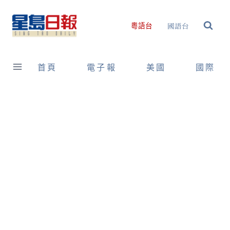
Skip
to
國語台
粵語台
content
首頁
電子報
美國
國際