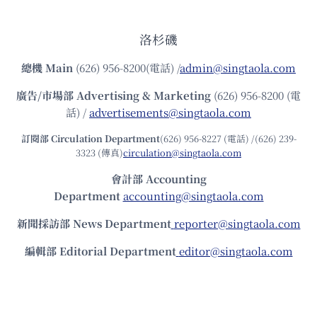
洛杉磯
總機
Main
(626) 956-8200(電話) /
admin@singtaola.com
廣告/市場部
Advertising & Marketing
(626) 956-8200 (電
話) /
advertisements@singtaola.com
訂閱部 Circulation Department
(626) 956-8227 (電話) /(626) 239-
3323 (傳真)
circulation@singtaola.com
會計部 Accounting
Department
accounting@singtaola.com
新聞採訪部 News Department
reporter@singtaola.com
編輯部 Editorial Department
editor@singtaola.com