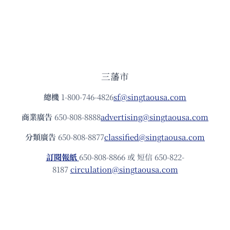
三藩市
總機
1-800-746-4826
sf@singtaousa.com
商業廣告
650-808-8888
advertising@singtaousa.com
分類廣告
650-808-8877
classified@singtaousa.com
訂閱報紙
650-808-8866 或 短信 650-822-
8187
circulation@singtaousa.com