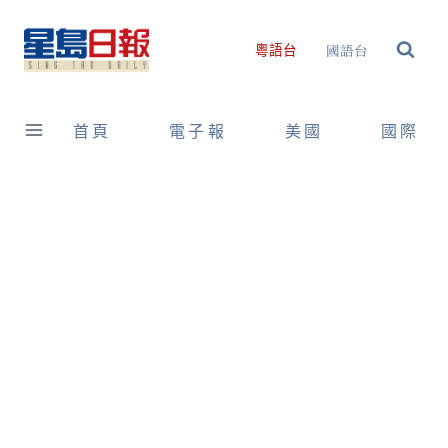
Skip
to
國語台
粵語台
content
首頁
電子報
美國
國際