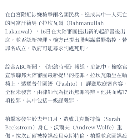
在白宮附近涉嫌槍擊兩名國民兵、造成其中一人死亡
的阿富汗籍男子拉坎瓦爾（Rahmanullah
Lakanwal），16日在大陪審團提出新的起訴書後出
庭，並否認新控罪。檢方已提出聯邦謀殺罪指控，若
罪名成立，政府可能尋求判處死刑。
綜合ABC新聞、《紐約時報》報道，庭訊中，檢察官
宣讀聯邦大陪審團最新提出的控罪。拉坎瓦爾坐在輪
椅上，透過普什圖語（Pashto）口譯聽取庭審內容，
全程未發言，由律師代為提出無罪答辯。他共面臨17
項控罪，其中包括一級謀殺罪。
槍擊案發生於去年11月，造成貝克斯特倫（Sarah
Beckstrom）身亡、沃爾夫（Andrew Wolfe）重
傷。拉坎瓦爾被控謀殺貝克斯特倫，槍擊並意圖謀殺