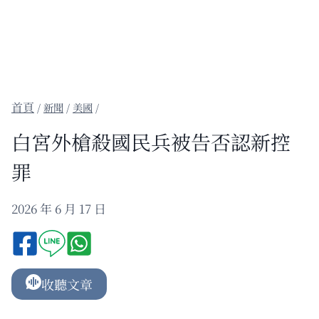
/
新聞
/
美國
/
白宮外槍殺國民兵被告否認新控
罪
2026 年 6 月 17 日
收聽文章