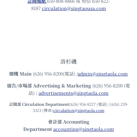
訂閱報紙
650-808-8866 或 短信 650-822-
8187
circulation@singtaousa.com
洛杉磯
總機
Main
(626) 956-8200(電話) /
admin@singtaola.com
廣告/市場部
Advertising & Marketing
(626) 956-8200 (電
話) /
advertisements@singtaola.com
訂閱部 Circulation Department
(626) 956-8227 (電話) /(626) 239-
3323 (傳真)
circulation@singtaola.com
會計部 Accounting
Department
accounting@singtaola.com