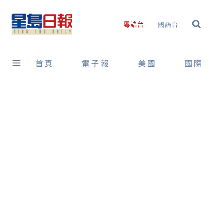
Skip
to
國語台
粵語台
content
首頁
電子報
美國
國際