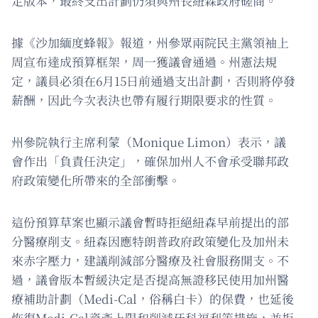
定版本，最終支出計劃仍須與州長紐森政府磋商。
據《沙加緬度蜂報》報道，州參眾兩院民主黨領袖上
周宣布達成預算框架，周一獲議會通過。州憲法規
定，議員必須在6月15日前通過支出計劃，否則將停發
薪酬，因此今次表決也帶有履行期限要求的性質。
州參院執行主席利蒙（Monique Limon）表示，議
會作出「負責任決定」，確保加州人不會承受聯邦政
府政策變化所帶來的全部衝擊。
這份預算草案也顯示議會暫時拒絕紐森早前提出的部
分醫療削支。紐森因應特朗普政府政策變化及加州未
來赤字壓力，建議削減部分醫療及社會服務開支。不
過，議會版本暫緩決定是否提高無證移民使用加州醫
療補助計劃（Medi-Cal，俗稱白卡）的保費，也延後
恢復Medi-Cal資產上限和削減牙科福利等措施，並拒