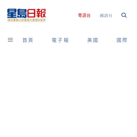
Skip
to
國語台
粵語台
content
首頁
電子報
美國
國際