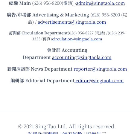
總機
Main
(626) 956-8200(電話) /
admin@singtaola.com
廣告/市場部
Advertising & Marketing
(626) 956-8200 (電
話) /
advertisements@singtaola.com
訂閱部 Circulation Department
(626) 956-8227 (電話) /(626) 239-
3323 (傳真)
circulation@singtaola.com
會計部 Accounting
Department
accounting@singtaola.com
新聞採訪部 News Department
reporter@singtaola.com
編輯部 Editorial Department
editor@singtaola.com
© 2021 Sing Tao Ltd. All rights reserved.