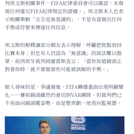
判埃文斯相關事件，FIFA紀律委員會可以確認，未發
現任何違反FIFA紀律規定的證據。」埃文斯本人也表
示相關舉動「完全是無意識的」，不是有意做出任何
手勢或符號來傳達任何信息。
埃文斯的解釋讓部分網友表示理解，呼籲把焦點放回
比賽本身；但也有人仍認為「無意識」的說法難以服
眾。前西班牙裁判岡薩雷斯直言：「當你知道鏡頭正
對著你時，就不要做那些可能被誤解的手勢。」
耐人尋味的是，爭議過後，FIFA轉播畫面出現明顯變
化——賽前鏡頭雖然仍會切到VAR團隊，但裁判們已
不再面向鏡頭擺姿勢，而是整齊劃一地看向監視器。