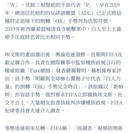
「W」，其餘三根豎起的手指代表「P」。早在2019
年，總部位於紐約的反誹謗聯盟（ADL）已正式將這
種特定語境下的倒轉「OK」手勢列為仇恨符號。
2019年新西蘭基督城清真寺槍擊案中，白人至上主義
槍手出庭時也曾比出相同手勢。
埃文斯的畫面播出後，輿論迅速發酵。長期與FIFA及
歐足聯合作、負責在國際賽事中監察種族歧視言行的
權威組織「Fare網絡」發表嚴厲聲明，稱根據專家評
估，該手勢「明顯與全球極右翼圈子中代表『白人力
量』的倒轉『OK』手勢完全吻合」。該組織以「新納
粹」形容該手勢，強烈要求FIFA立即撤換埃文斯。社
交平台上，大量網友指責該裁判涉嫌種族歧視，FIFA
紀律委員會火速介入調查。
事態迅速迎來反轉。FIFA稱：「經調查，視頻助理裁