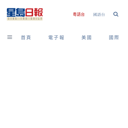
Skip
to
國語台
粵語台
content
首頁
電子報
美國
國際