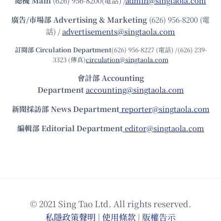
總機
Main
(626) 956-8200(電話) /
admin@singtaola.com
廣告/市場部
Advertising & Marketing
(626) 956-8200 (電
話) /
advertisements@singtaola.com
訂閱部 Circulation Department
(626) 956-8227 (電話) /(626) 239-
3323 (傳真)
circulation@singtaola.com
會計部 Accounting
Department
accounting@singtaola.com
新聞採訪部 News Department
reporter@singtaola.com
編輯部 Editorial Department
editor@singtaola.com
© 2021 Sing Tao Ltd. All rights reserved.
私隱政策聲明
|
使⽤條款
|
版權告⽰