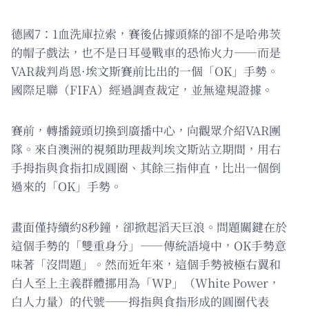
德國7：1血洗庫拉索，賽後佔據頭條的卻不是哈弗茨
的帽子戲法，也不是日耳曼戰車的恐怖火力——而是
VAR裁判肖恩·埃文斯賽前比出的一個「OK」手勢。
國際足聯（FIFA）經過調查裁定，並無違規證據。
賽前，轉播鏡頭切換到廣播中心，向觀眾介紹VAR團
隊。來自澳洲的視頻助理裁判埃文斯站立期間，用右
手拇指與食指扣成圓圈、其餘三指伸直，比出一個倒
過來的「OK」手勢。
畫面僅持續約8秒鐘，卻掀起滔天巨浪。問題關鍵在於
這個手勢的「雙重身分」——傳統語境中，OK手勢意
味著「沒問題」。然而近年來，這個手勢被極右翼和
白人至上主義群體挪用為「WP」（White Power，
白人力量）的代號——拇指與食指形成的圓圈代表