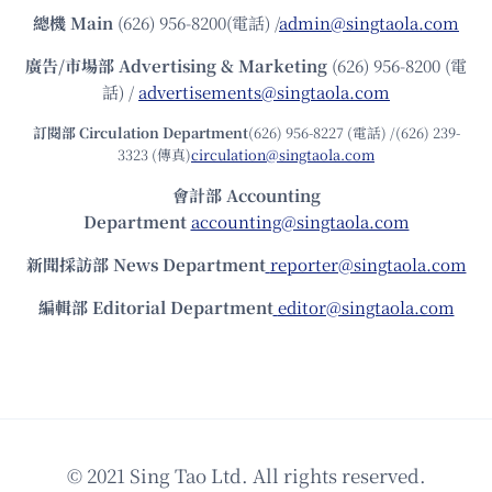
總機
Main
(626) 956-8200(電話) /
admin@singtaola.com
廣告/市場部
Advertising & Marketing
(626) 956-8200 (電
話) /
advertisements@singtaola.com
訂閱部 Circulation Department
(626) 956-8227 (電話) /(626) 239-
3323 (傳真)
circulation@singtaola.com
會計部 Accounting
Department
accounting@singtaola.com
新聞採訪部 News Department
reporter@singtaola.com
編輯部 Editorial Department
editor@singtaola.com
© 2021 Sing Tao Ltd. All rights reserved.