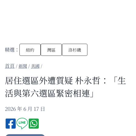
精選：
紐約
灣區
洛杉磯
/
新聞
/
美國
/
居住選區外遭質疑 朴永哲：「生
活與第六選區緊密相連」
2026 年 6 月 17 日