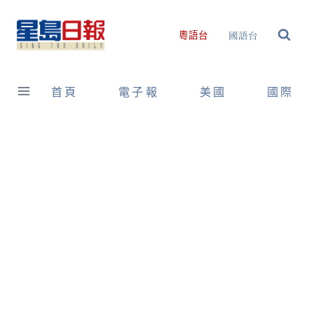
Skip
to
國語台
粵語台
content
首頁
電子報
美國
國際