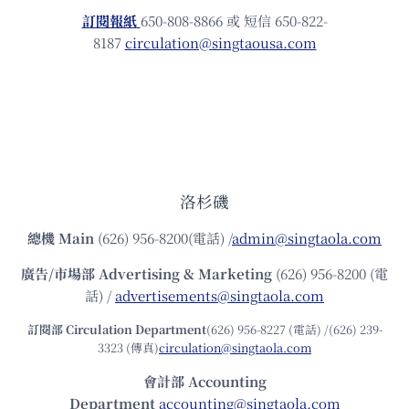
訂閱報紙
650-808-8866 或 短信 650-822-
8187
circulation@singtaousa.com
洛杉磯
總機
Main
(626) 956-8200(電話) /
admin@singtaola.com
廣告/市場部
Advertising & Marketing
(626) 956-8200 (電
話) /
advertisements@singtaola.com
訂閱部 Circulation Department
(626) 956-8227 (電話) /(626) 239-
3323 (傳真)
circulation@singtaola.com
會計部 Accounting
Department
accounting@singtaola.com