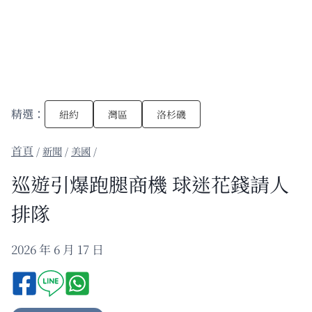
精選：
紐約
灣區
洛杉磯
/
新聞
/
美國
/
巡遊引爆跑腿商機 球迷花錢請人
排隊
2026 年 6 月 17 日