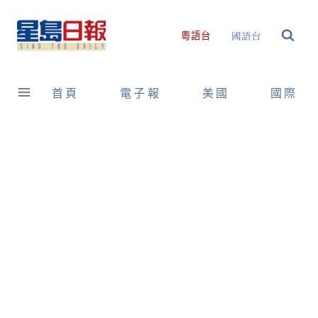
Skip
to
國語台
粵語台
content
首頁
電子報
美國
國際