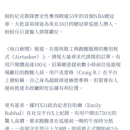
紐約尼克斯隊歷史性奪得睽違53年的首個NBA總冠
軍，大批富裕球迷為免在18日的總冠軍巡遊人擠人，
紛紛斥巨資僱人排隊霸位。
《每日新聞》報道，在提供散工與跑腿服務的應用程
式《Airtasker》上，湧現大量尋求代排隊的訂單。有
用戶開價高達100元，招募願意提前數小時前往巡遊現
場霸位的跑腿人員。用戶克雷格（Craig B.）在平台
上發帖稱，自己身為超級球迷極想參與，但需要有人
提前抵達市政廳附近佔據有利位置。
更有甚者，據PIX11政治記者拉哈爾（Emily
Rahhal）在社交平台X上紀錄，有用戶開出750元的
驚人高價，要求跑腿者在巡遊前一晚的午夜時分抵
達，一直留守至翌日上午8時，即巡遊正式開始前2小