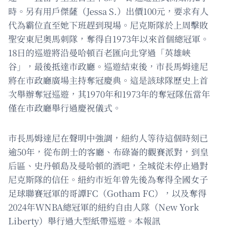
時。另有用戶傑薩（Jessa S.）出價100元，要求有人
代為霸位直至她下班趕到現場。尼克斯隊於上周擊敗
聖安東尼奧馬刺隊，奪得自1973年以來首個總冠軍。
18日的巡遊將沿曼哈頓百老匯向北穿過「英雄峽
谷」，最後抵達市政廳。巡遊結束後，市長馬姆達尼
將在市政廳廣場主持奪冠慶典。這是該球隊歷史上首
次舉辦奪冠巡遊，其1970年和1973年的奪冠隊伍當年
僅在市政廳舉行過慶祝儀式。
市長馬姆達尼在聲明中強調，紐約人等待這個時刻已
逾50年，從布朗士的客廳、布碌崙的觀賽派對，到皇
后區、史丹頓島及曼哈頓的酒吧，全城從未停止過對
尼克斯隊的信任。紐約市近年曾先後為奪得全國女子
足球聯賽冠軍的哥譚FC（Gotham FC），以及奪得
2024年WNBA總冠軍的紐約自由人隊（New York
Liberty）舉行過大型紙帶巡遊。本報訊