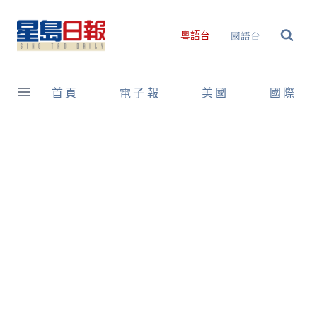
Skip
to
國語台
粵語台
content
首頁
電子報
美國
國際