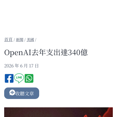
/
新聞
/
美國
/
OpenAI去年支出達340億
2026 年 6 月 17 日
收聽文章