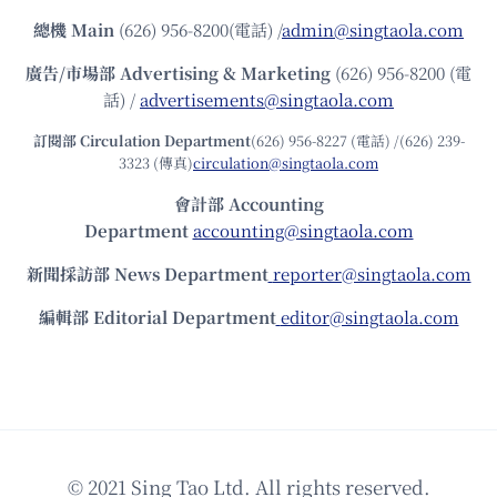
總機
Main
(626) 956-8200(電話) /
admin@singtaola.com
廣告/市場部
Advertising & Marketing
(626) 956-8200 (電
話) /
advertisements@singtaola.com
訂閱部 Circulation Department
(626) 956-8227 (電話) /(626) 239-
3323 (傳真)
circulation@singtaola.com
會計部 Accounting
Department
accounting@singtaola.com
新聞採訪部 News Department
reporter@singtaola.com
編輯部 Editorial Department
editor@singtaola.com
© 2021 Sing Tao Ltd. All rights reserved.