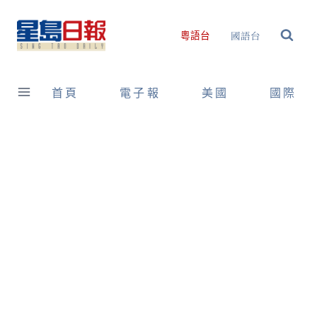
Skip
to
國語台
粵語台
content
首頁
電子報
美國
國際