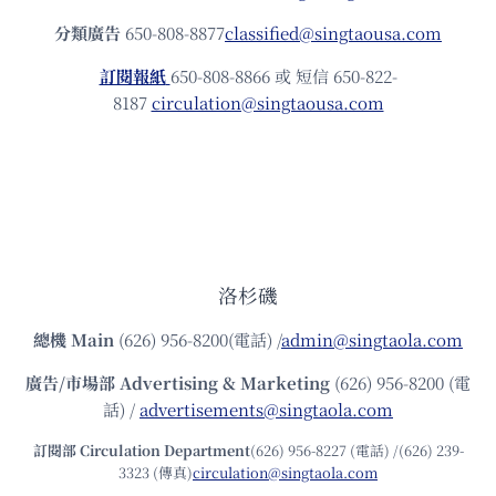
分類廣告
650-808-8877
classified@singtaousa.com
訂閱報紙
650-808-8866 或 短信 650-822-
8187
circulation@singtaousa.com
洛杉磯
總機
Main
(626) 956-8200(電話) /
admin@singtaola.com
廣告/市場部
Advertising & Marketing
(626) 956-8200 (電
話) /
advertisements@singtaola.com
訂閱部 Circulation Department
(626) 956-8227 (電話) /(626) 239-
3323 (傳真)
circulation@singtaola.com