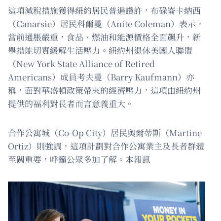
這項減稅措施獲得紐約居民普遍讚許，布碌崙卡納西
（Canarsie）居民科爾曼（Anite Coleman）表示，
當前通脹嚴重，食品、燃油和能源價格全面飆升，新
舉措能切實緩解生活壓力。紐約州退休美國人聯盟
（New York State Alliance of Retired
Americans）成員考夫曼（Barry Kaufmann）亦
稱，面對華盛頓政策帶來的經濟壓力，這項由紐約州
提供的福利對長者而言意義重大。
合作公寓城（Co-Op City）居民奧爾蒂斯（Martine
Ortiz）則強調，這項計劃對合作公寓業主及長者群體
至關重要，呼籲公眾多加了解。本報訊