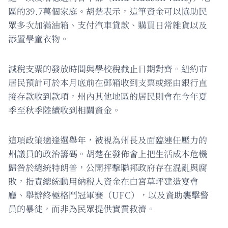
區的39.7萬個家庭。胡楚表示，這筆資金可以協助民
眾多次加滿油箱、支付汽車貸款、購買日常雜貨以及
添置學童衣物。
減稅支票的發放時間與學校稅截止日期對齊。紐約市
居民預計可於本月底前在郵箱收到支票或經由銀行直
接存款收到款項，州內其他地區的居民則會在今年夏
季至秋季陸續收到相關資金。
這項政策適逢選舉年，被視為州長及面臨連任壓力的
州議員的政治籌碼。胡楚在發佈會上把生活成本危機
歸咎於總統特朗普，公開抨擊聯邦政府存在混亂與腐
敗，指責總統動用納稅人資金在白宮草坪建造宴會
廳、舉辦終極格鬥冠軍賽（UFC），以及資助襲擊警
員的暴徒，而非為民眾提供實質救濟。