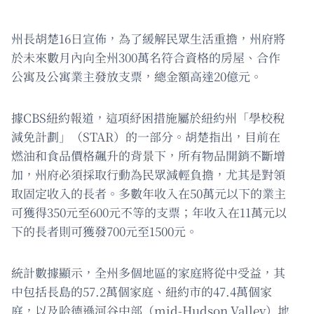
州長胡楚16日宣佈，為了緩解民眾生活重擔，州府將
於未來數月內向全州300萬名符合資格的房屋、合作
公寓及公寓業主發放支票，總金額高達20億元。
據CBS紐約報道，這項紓困措施屬於紐約州「學校稅
減免計劃」（STAR）的一部分。胡楚指出，目前在
燃油和食品價格飆升的背景下，所有物品開銷不斷增
加，州府必須採取行動為民眾減輕負擔，尤其是對領
取固定收入的長者。多數年收入在50萬元以下的業主
可獲得350元至600元不等的支票；年收入在11萬元以
下的長者則可獲發700元至1500元。
統計數據顯示，全州多個地區的家庭將從中受益，其
中包括長島的57.2萬個家庭、紐約市的47.4萬個家
庭，以及哈德遜河谷中部（mid-Hudson Valley）地