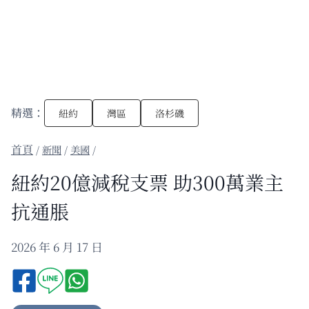
精選：
紐約
灣區
洛杉磯
/
新聞
/
美國
/
紐約20億減稅支票 助300萬業主
抗通脹
2026 年 6 月 17 日