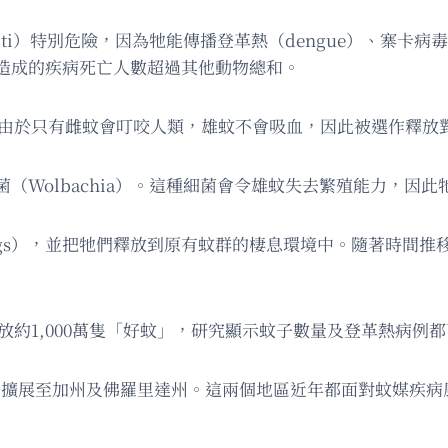
ypti）特別危險，因為牠能傳播登革熱（dengue）、寨卡病毒（
造成的疾病死亡人數超過其他動物總和。
。由於只有雌蚊會叮咬人類，雄蚊不會吸血，因此被選作釋放
（Wolbachia）。這種細菌會令雄蚊失去繁殖能力，因
bugs），並把牠們釋放到原有蚊群的棲息環境中。隨著時間
放約1,000萬隻「好蚊」，研究顯示蚊子數量及登革熱病例都
計劃擴展至加州及佛羅里達州。這兩個地區近年都面對蚊媒疾