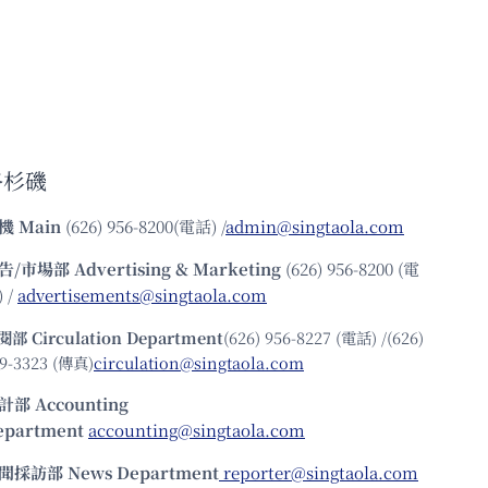
洛杉磯
機
Main
(626) 956-8200(電話) /
admin@singtaola.com
告/市場部
Advertising & Marketing
(626) 956-8200 (電
 /
advertisements@singtaola.com
閱部 Circulation Department
(626) 956-8227 (電話) /(626)
9-3323 (傳真)
circulation@singtaola.com
計部 Accounting
epartment
accounting@singtaola.com
聞採訪部 News Department
reporter@singtaola.com