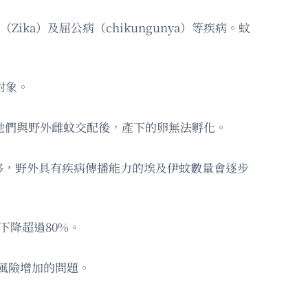
Zika）及屈公病（chikungunya）等疾病。蚊
對象。
此牠們與野外雌蚊交配後，產下的卵無法孵化。
推移，野外具有疾病傳播能力的埃及伊蚊數量會逐步
下降超過80%。
病風險增加的問題。