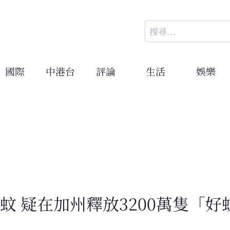
搜
尋
關
鍵
國際
中港台
評論
生活
娛樂
字:
制蚊 疑在加州釋放3200萬隻「