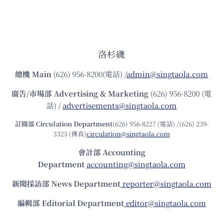
洛杉磯
總機
Main
(626) 956-8200(電話) /
admin@singtaola.com
廣告/市場部
Advertising & Marketing
(626) 956-8200 (電
話) /
advertisements@singtaola.com
訂閱部 Circulation Department
(626) 956-8227 (電話) /(626) 239-
3323 (傳真)
circulation@singtaola.com
會計部 Accounting
Department
accounting@singtaola.com
新聞採訪部 News Department
reporter@singtaola.com
編輯部 Editorial Department
editor@singtaola.com