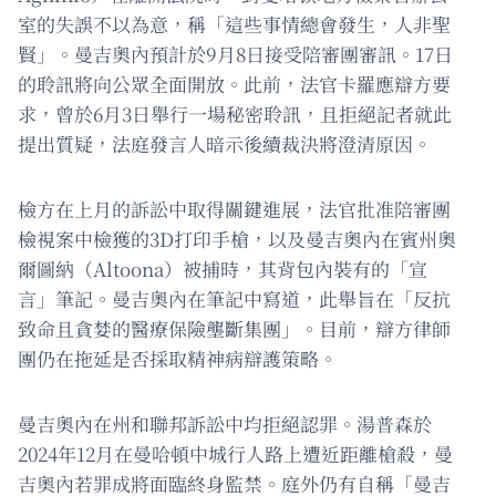
室的失誤不以為意，稱「這些事情總會發生，人非聖
賢」。曼吉奧內預計於9月8日接受陪審團審訊。17日
的聆訊將向公眾全面開放。此前，法官卡羅應辯方要
求，曾於6月3日舉行一場秘密聆訊，且拒絕記者就此
提出質疑，法庭發言人暗示後續裁決將澄清原因。
檢方在上月的訴訟中取得關鍵進展，法官批准陪審團
檢視案中檢獲的3D打印手槍，以及曼吉奧內在賓州奧
爾圖納（Altoona）被捕時，其背包內裝有的「宣
言」筆記。曼吉奧內在筆記中寫道，此舉旨在「反抗
致命且貪婪的醫療保險壟斷集團」。目前，辯方律師
團仍在拖延是否採取精神病辯護策略。
曼吉奧內在州和聯邦訴訟中均拒絕認罪。湯普森於
2024年12月在曼哈頓中城行人路上遭近距離槍殺，曼
吉奧內若罪成將面臨終身監禁。庭外仍有自稱「曼吉