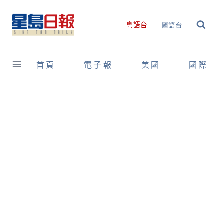
Skip
to
國語台
粵語台
content
首頁
電子報
美國
國際