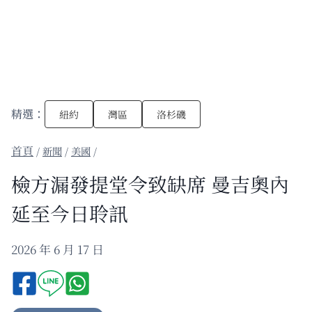
精選：
紐約
灣區
洛杉磯
/
新聞
/
美國
/
檢方漏發提堂令致缺席 曼吉奧內
延至今日聆訊
2026 年 6 月 17 日