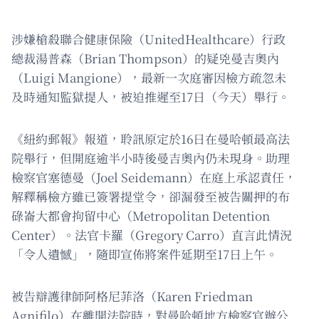
涉嫌槍殺聯合健康保險（UnitedHealthcare）行政
總裁湯普森（Brian Thompson）的疑兇曼吉奧內
（Luigi Mangione），最新一次庭審因檢方疏忽未
及時通知監獄提人，被迫推遲至17日（今天）舉行。
《紐約郵報》報道，聆訊原定於16日在曼哈頓最高法
院舉行，但開庭逾半小時後曼吉奧內仍未現身。助理
檢察官塞德曼（Joel Seidemann）在庭上承認責任，
解釋稱檢方雖已簽署提堂令，卻漏發至被告關押的布
碌崙大都會拘留中心（Metropolitan Detention
Center）。法官卡羅（Gregory Carro）直言此情況
「令人遺憾」，隨即宣佈將案件延期至17日上午。
被告辯護律師阿格尼菲洛（Karen Friedman
Agnifilo）在離開法院時，對曼哈頓地方檢察官辦公