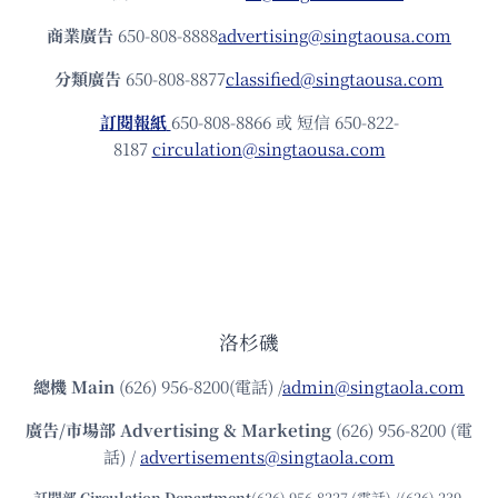
商業廣告
650-808-8888
advertising@singtaousa.com
分類廣告
650-808-8877
classified@singtaousa.com
訂閱報紙
650-808-8866 或 短信 650-822-
8187
circulation@singtaousa.com
洛杉磯
總機
Main
(626) 956-8200(電話) /
admin@singtaola.com
廣告/市場部
Advertising & Marketing
(626) 956-8200 (電
話) /
advertisements@singtaola.com
訂閱部 Circulation Department
(626) 956-8227 (電話) /(626) 239-