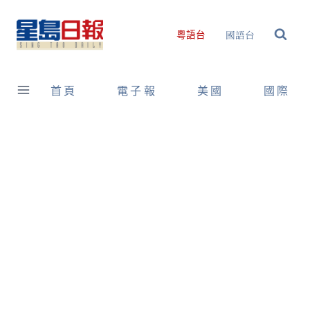
Skip
to
國語台
粵語台
content
首頁
電子報
美國
國際