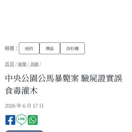
精選：
紐約
灣區
洛杉磯
/
新聞
/
美國
/
中央公園公馬暴斃案 驗屍證實誤
食毒灌木
2026 年 6 月 17 日