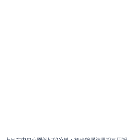
上周在中央公園倒地的公馬，初步驗屍結果證實因誤