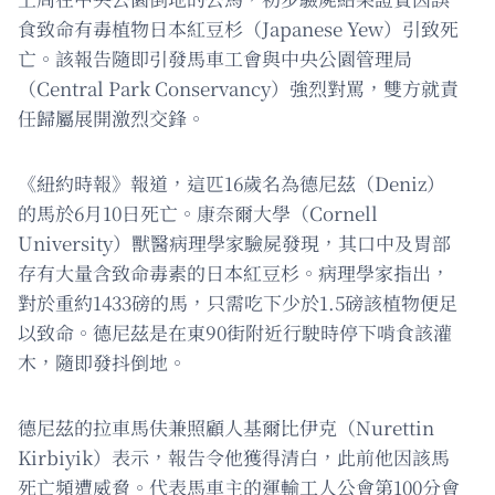
食致命有毒植物日本紅豆杉（Japanese Yew）引致死
亡。該報告隨即引發馬車工會與中央公園管理局
（Central Park Conservancy）強烈對罵，雙方就責
任歸屬展開激烈交鋒。
《紐約時報》報道，這匹16歲名為德尼茲（Deniz）
的馬於6月10日死亡。康奈爾大學（Cornell
University）獸醫病理學家驗屍發現，其口中及胃部
存有大量含致命毒素的日本紅豆杉。病理學家指出，
對於重約1433磅的馬，只需吃下少於1.5磅該植物便足
以致命。德尼茲是在東90街附近行駛時停下啃食該灌
木，隨即發抖倒地。
德尼茲的拉車馬伕兼照顧人基爾比伊克（Nurettin
Kirbiyik）表示，報告令他獲得清白，此前他因該馬
死亡頻遭威脅。代表馬車主的運輸工人公會第100分會