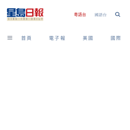
Skip
to
國語台
粵語台
content
首頁
電子報
美國
國際