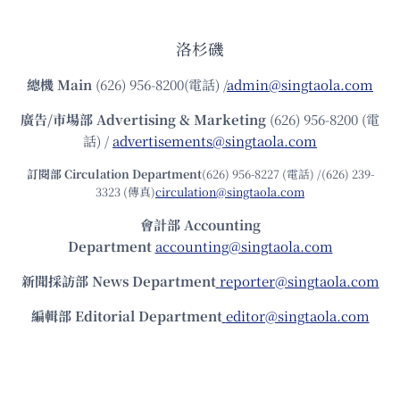
洛杉磯
總機
Main
(626) 956-8200(電話) /
admin@singtaola.com
廣告/市場部
Advertising & Marketing
(626) 956-8200 (電
話) /
advertisements@singtaola.com
訂閱部 Circulation Department
(626) 956-8227 (電話) /(626) 239-
3323 (傳真)
circulation@singtaola.com
會計部 Accounting
Department
accounting@singtaola.com
新聞採訪部 News Department
reporter@singtaola.com
編輯部 Editorial Department
editor@singtaola.com