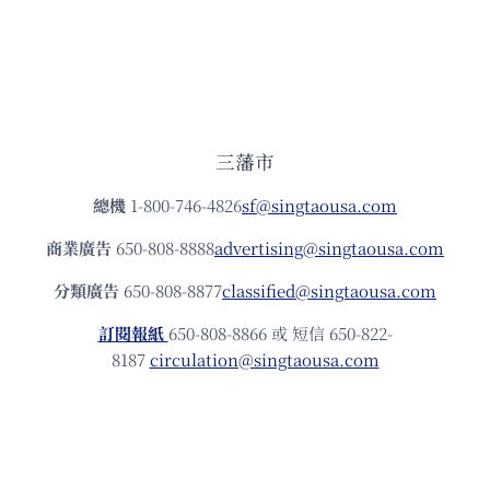
三藩市
總機
1-800-746-4826
sf@singtaousa.com
商業廣告
650-808-8888
advertising@singtaousa.com
分類廣告
650-808-8877
classified@singtaousa.com
訂閱報紙
650-808-8866 或 短信 650-822-
8187
circulation@singtaousa.com