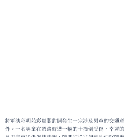
將軍澳彩明苑彩貴閣對開發生一宗涉及男童的交通意
外。一名男童在過路時遭一輛的士撞倒受傷，幸運的
是男童事後仍保持清醒，隨即被送往伊利沙伯醫院進