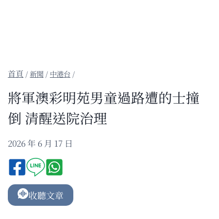
/
新聞
/
中港台
/
將軍澳彩明苑男童過路遭的士撞
倒 清醒送院治理
2026 年 6 月 17 日
收聽文章