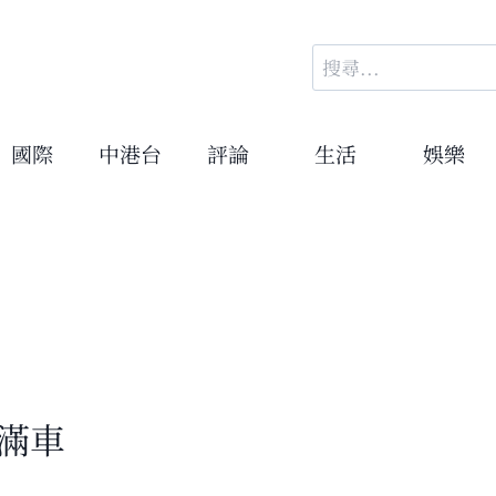
搜
尋
關
鍵
國際
中港台
評論
生活
娛樂
字:
滿車