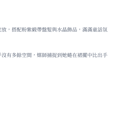
綻放，搭配粉紫緞帶盤髮與水晶飾品，滿滿童話氛
乎沒有多餘空間，媒師捕捉到她蜷在裙擺中比出手