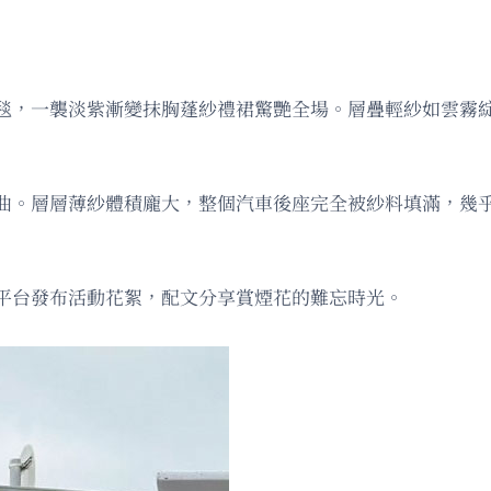
毯，一襲淡紫漸變抹胸蓬紗禮裙驚艷全場。層疊輕紗如雲霧
曲。層層薄紗體積龐大，整個汽車後座完全被紗料填滿，幾
平台發布活動花絮，配文分享賞煙花的難忘時光。