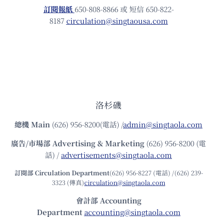
訂閱報紙
650-808-8866 或 短信 650-822-
8187
circulation@singtaousa.com
洛杉磯
總機
Main
(626) 956-8200(電話) /
admin@singtaola.com
廣告/市場部
Advertising & Marketing
(626) 956-8200 (電
話) /
advertisements@singtaola.com
訂閱部 Circulation Department
(626) 956-8227 (電話) /(626) 239-
3323 (傳真)
circulation@singtaola.com
會計部 Accounting
Department
accounting@singtaola.com