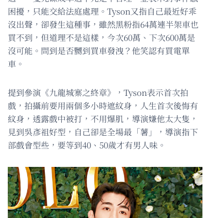
困擾，只能交給法庭處理。Tyson又指自己最近好乖
沒出聲，卻發生這種事，雖然黑粉指64萬連半架車也
買不到，但道理不是這樣，今次60萬、下次600萬是
沒可能。問到是否嬲到買車發洩？他笑認有買電單
車。
提到參演《九龍城寨之終章》，Tyson表示首次拍
戲，拍攝前要用兩個多小時遮紋身，人生首次後悔有
紋身，透露戲中被打，不用爆肌，導演嫌他太大隻，
見到吳彥祖好型，自己卻是全場最「薯」，導演指下
部戲會型些，要等到40、50歲才有男人味。