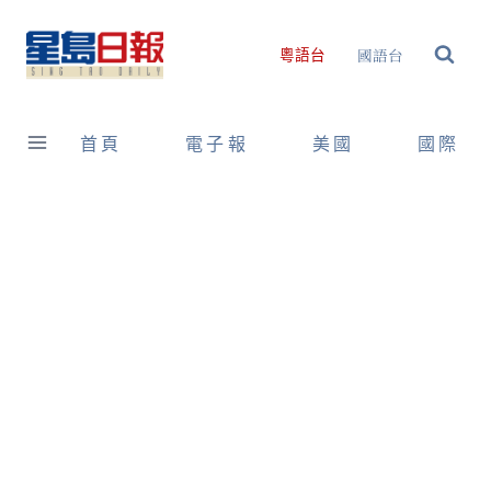
Skip
to
國語台
粵語台
content
首頁
電子報
美國
國際