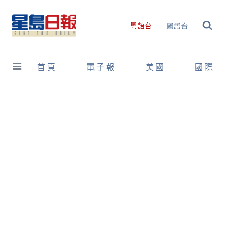
Skip
to
國語台
粵語台
content
首頁
電子報
美國
國際