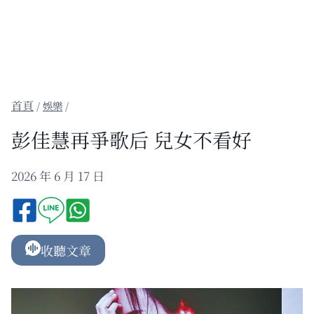
/
娛樂
/
彭佳慧再爭歌后 兒女不看好
2026 年 6 月 17 日
收聽文章