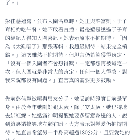
了。」
彭佳慧透露，公布入圍名單時，她正與許富凱、于子
育相約吃午餐，她不敢看直播，最後還是透過于子育
的經紀人得知入圍喜訊。她表示原本不抱期待，「因
為《太難唱了》那張專輯，我超級期待，結果完全槓
龜。」這次雖然不抱期待，但坦言仍希望獲得肯定，
「沒有一個入圍者不會想得獎，一定都想再被肯定一
次，但入圍就是非常大的肯定，任何一個人得獎，對
我來說都沒有問題。」直言真的需要更多鼓勵。
先前彭佳慧被曝與男友分手，她受訪時證實目前是單
身。由於今年她剛好犯太歲，除了安太歲，她也特地
去綁紅線。她透露神明提醒她要多留意身邊的人，說
到這裏還搞笑地左顧右盼，大方表示對戀愛仍抱持期
待。她直言希望另一半身高超過180公分，且要愛她的