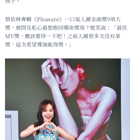
孩子。
蔡依林專輯《Pleasure》一口氣入圍金曲獎9項大
獎，被問及私心最想抱回哪座獎項？她笑說：「最佳
MV獎，應該要得一下吧！之前入圍很多次沒有拿
獎，這次希望導演能得獎。」