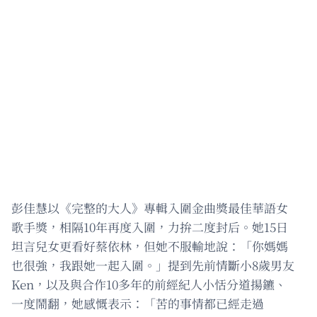
彭佳慧以《完整的大人》專輯入圍金曲獎最佳華語女
歌手獎，相隔10年再度入圍，力拚二度封后。她15日
坦言兒女更看好蔡依林，但她不服輸地說：「你媽媽
也很強，我跟她一起入圍。」提到先前情斷小8歲男友
Ken，以及與合作10多年的前經紀人小恬分道揚鑣、
一度鬧翻，她感慨表示：「苦的事情都已經走過