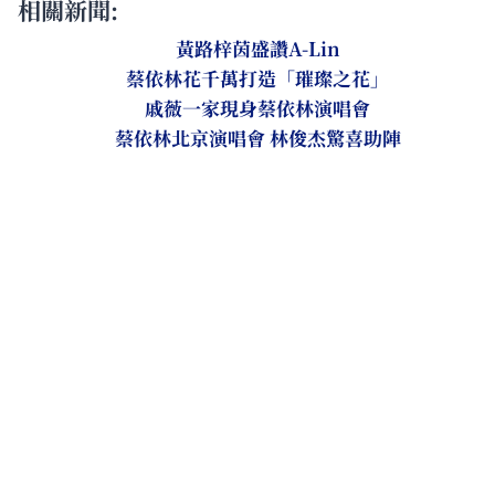
相關新聞:
黃路梓茵盛讚A-Lin
蔡依林花千萬打造「璀璨之花」
戚薇一家現身蔡依林演唱會
蔡依林北京演唱會 林俊杰驚喜助陣