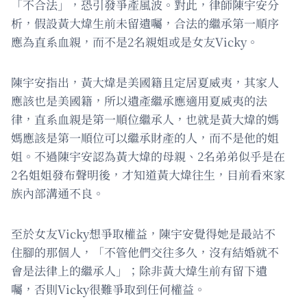
「不合法」，恐引發爭產風波。對此，律師陳宇安分
析，假設黃大煒生前未留遺囑，合法的繼承第一順序
應為直系血親，而不是2名親姐或是女友Vicky。
陳宇安指出，黃大煒是美國籍且定居夏威夷，其家人
應該也是美國籍，所以遺產繼承應適用夏威夷的法
律，直系血親是第一順位繼承人，也就是黃大煒的媽
媽應該是第一順位可以繼承財產的人，而不是他的姐
姐。不過陳宇安認為黃大煒的母親、2名弟弟似乎是在
2名姐姐發布聲明後，才知道黃大煒往生，目前看來家
族內部溝通不良。
至於女友Vicky想爭取權益，陳宇安覺得她是最站不
住腳的那個人，「不管他們交往多久，沒有結婚就不
會是法律上的繼承人」；除非黃大煒生前有留下遺
囑，否則Vicky很難爭取到任何權益。