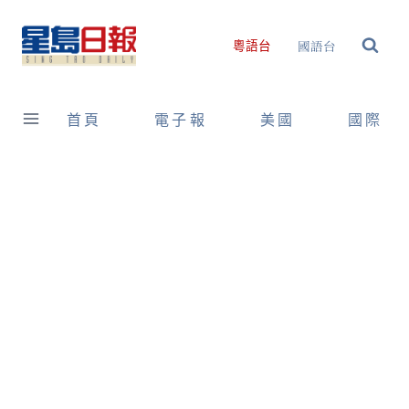
Skip
to
國語台
粵語台
content
首頁
電子報
美國
國際