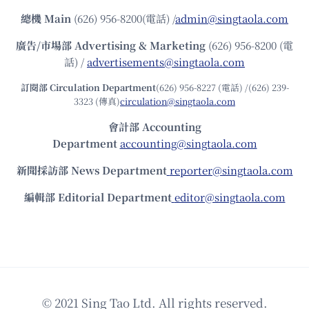
總機
Main
(626) 956-8200(電話) /
admin@singtaola.com
廣告/市場部
Advertising & Marketing
(626) 956-8200 (電
話) /
advertisements@singtaola.com
訂閱部 Circulation Department
(626) 956-8227 (電話) /(626) 239-
3323 (傳真)
circulation@singtaola.com
會計部 Accounting
Department
accounting@singtaola.com
新聞採訪部 News Department
reporter@singtaola.com
編輯部 Editorial Department
editor@singtaola.com
© 2021 Sing Tao Ltd. All rights reserved.