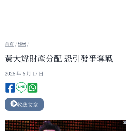
/
娛樂
/
黃大煒財產分配 恐引發爭奪戰
2026 年 6 月 17 日
收聽文章