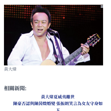
黃大煒
相關新聞:
黃大煒夏威夷離世
陳豪否認與陳茵媺婚變 張振朗笑言為女友守身如
玉