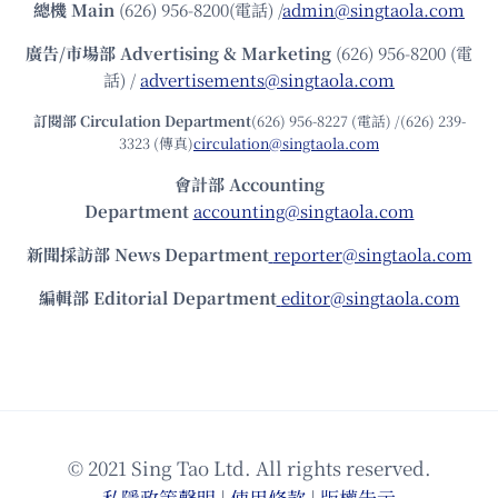
總機
Main
(626) 956-8200(電話) /
admin@singtaola.com
廣告/市場部
Advertising & Marketing
(626) 956-8200 (電
話) /
advertisements@singtaola.com
訂閱部 Circulation Department
(626) 956-8227 (電話) /(626) 239-
3323 (傳真)
circulation@singtaola.com
會計部 Accounting
Department
accounting@singtaola.com
新聞採訪部 News Department
reporter@singtaola.com
編輯部 Editorial Department
editor@singtaola.com
© 2021 Sing Tao Ltd. All rights reserved.
私隱政策聲明
|
使⽤條款
|
版權告⽰