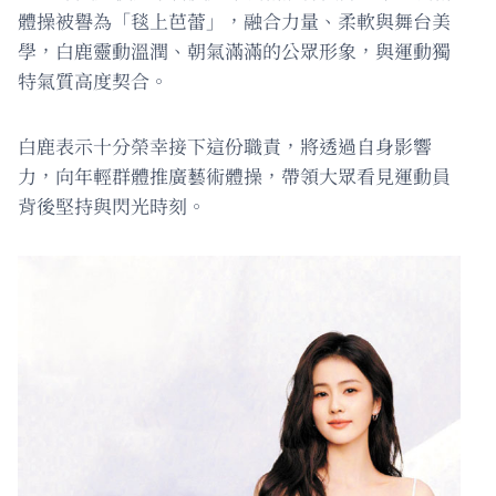
體操被譽為「毯上芭蕾」，融合力量、柔軟與舞台美
學，白鹿靈動溫潤、朝氣滿滿的公眾形象，與運動獨
特氣質高度契合。
白鹿表示十分榮幸接下這份職責，將透過自身影響
力，向年輕群體推廣藝術體操，帶領大眾看見運動員
背後堅持與閃光時刻。