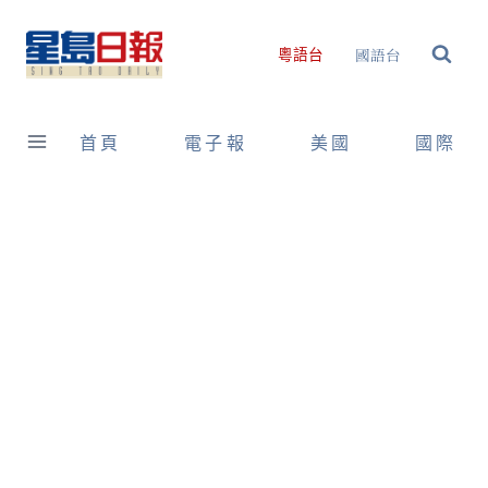
Skip
to
國語台
粵語台
content
首頁
電子報
美國
國際