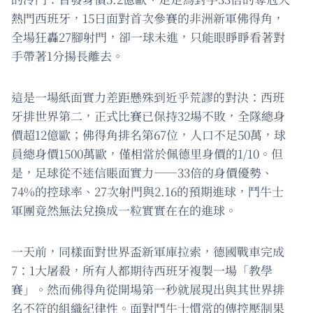
熱門西班牙，15日面對首次參賽的非洲新軍佛得角，
全場狂轟27腳射門，卻一球未進，只能眼睜睜看著對
手帶著1分揚長離去。
這是一場紙面實力差距懸殊到近乎荒謬的對決：西班
牙排世界第二，正式比賽已保持32場不敗，全隊總身
價超12億歐；佛得角排名第67位，人口不足50萬，球
員總身價1500萬歐，僅相當於佩德里身價的1/10。但
是，足球從不迷信賬面實力——33倍的身價優勢、
74%的控球率、27次射門與2.16的預期進球，鬥牛士
軍團竟然無法兌換成一粒實實在在的進球。
一天前，同樣面對世界盃新軍庫拉索，德國戰車完成
7：1大屠殺，所有人都期待西班牙複製一場「教學
賽」。然而佛得角從開場第一秒就展現出與其世界排
名不符的組織紀律性。面對鬥牛士慣常的傳控壓制果