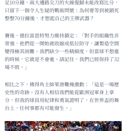
足10分鐘，兩大邊路尖刀的火線復歸未能改寫比分，
只留下一個令人生疑的戰術問號：為何要等到被鎖死
整整70分鐘後，才想起自己的王牌武器？
賽後，德拉富恩特努力維持鎮定：「對手的組織性非
常強，他們從一開始就收縮成低位防守，讓製造空間
變得極其困難。我們缺少一些精細度，但當球不想進
的時候，它就是不會進。請記住，我們已經保持了32
場不敗。」
相比之下，佛得角主帥萊唐難掩激動：「這是一場歷
史性的奇跡。沒有人相信我們能從歐洲冠軍身上拿
分，但我的球員用紀律和勇氣證明了，在世界盃的舞
台上，任何事都有可能發生。」