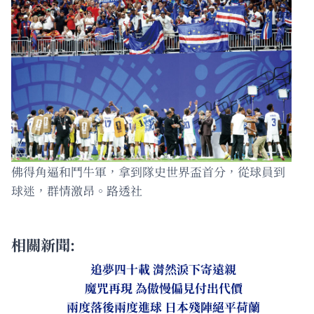
佛得角逼和鬥牛軍，拿到隊史世界盃首分，從球員到
球迷，群情激昂。路透社
相關新聞:
追夢四十載 潸然淚下寄遠親
魔咒再現 為傲慢偏見付出代價
兩度落後兩度進球 日本殘陣絕平荷蘭