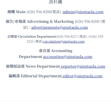
洛杉磯
總機
Main
(626) 956-8200(電話) /
admin@singtaola.com
廣告/市場部
Advertising & Marketing
(626) 956-8200 (電
話) /
advertisements@singtaola.com
訂閱部 Circulation Department
(626) 956-8227 (電話) /(626) 239-
3323 (傳真)
circulation@singtaola.com
會計部 Accounting
Department
accounting@singtaola.com
新聞採訪部 News Department
reporter@singtaola.com
編輯部 Editorial Department
editor@singtaola.com