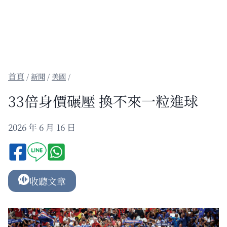
/
新聞
/
美國
/
33倍身價碾壓 換不來一粒進球
2026 年 6 月 16 日
收聽文章