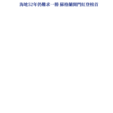
海地52年仍難求一勝 蘇格蘭開門紅登榜首