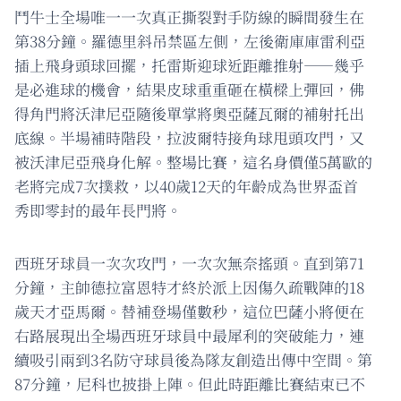
鬥牛士全場唯一一次真正撕裂對手防線的瞬間發生在
第38分鐘。羅德里斜吊禁區左側，左後衛庫庫雷利亞
插上飛身頭球回擺，托雷斯迎球近距離推射——幾乎
是必進球的機會，結果皮球重重砸在橫樑上彈回，佛
得角門將沃津尼亞隨後單掌將奧亞薩瓦爾的補射托出
底線。半場補時階段，拉波爾特接角球甩頭攻門，又
被沃津尼亞飛身化解。整場比賽，這名身價僅5萬歐的
老將完成7次撲救，以40歲12天的年齡成為世界盃首
秀即零封的最年長門將。
西班牙球員一次次攻門，一次次無奈搖頭。直到第71
分鐘，主帥德拉富恩特才終於派上因傷久疏戰陣的18
歲天才亞馬爾。替補登場僅數秒，這位巴薩小將便在
右路展現出全場西班牙球員中最犀利的突破能力，連
續吸引兩到3名防守球員後為隊友創造出傳中空間。第
87分鐘，尼科也披掛上陣。但此時距離比賽結束已不