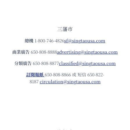
三藩市
總機
1-800-746-4826
sf@singtaousa.com
商業廣告
650-808-8888
advertising@singtaousa.com
分類廣告
650-808-8877
classified@singtaousa.com
訂閱報紙
650-808-8866 或 短信 650-822-
8187
circulation@singtaousa.com