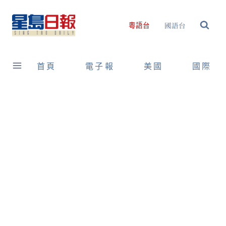
Skip
to
國語台
粵語台
content
首頁
電子報
美國
國際