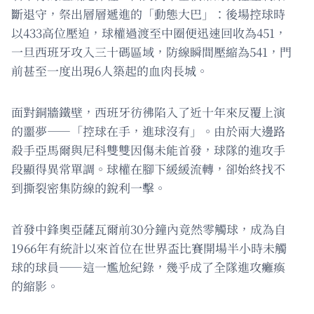
斷退守，祭出層層遞進的「動態大巴」：後場控球時
以433高位壓迫，球權過渡至中圈便迅速回收為451，
一旦西班牙攻入三十碼區域，防線瞬間壓縮為541，門
前甚至一度出現6人築起的血肉長城。
面對銅牆鐵壁，西班牙彷彿陷入了近十年來反覆上演
的噩夢——「控球在手，進球沒有」。由於兩大邊路
殺手亞馬爾與尼科雙雙因傷未能首發，球隊的進攻手
段顯得異常單調。球權在腳下緩緩流轉，卻始終找不
到撕裂密集防線的銳利一擊。
首發中鋒奧亞薩瓦爾前30分鐘內竟然零觸球，成為自
1966年有統計以來首位在世界盃比賽開場半小時未觸
球的球員——這一尷尬紀錄，幾乎成了全隊進攻癱瘓
的縮影。