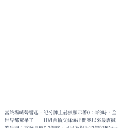
當終場哨聲響起，記分牌上赫然顯示著0：0的時，全
世界都驚呆了——H組首輪交鋒爆出開賽以來最震撼
的冷門：首發身價5.2億歐、足足為對手33倍的奪冠大