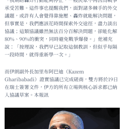
承受苦難。這件事也提醒我們，面對諸多棘手的外交
議題，或許有人會覺得靠施壓、轟炸就能解決問題，
但事實是，我們應該花時間探索外交途徑，盡力談出
協議；這類協議雖然無法百分百解決問題，卻能化解
80%、90%的衝突，同時避免戰爭爆發。」他補充
說：「按理說，我們早已記取這個教訓，但似乎每隔
一段時間，就得重新學一次。」
而伊朗副外長加里布阿巴迪（Kazem
Gharibabadi）證實協議已完成磋商，雙方將於19日
在瑞士簽署文件，伊方的所有立場與核心訴求都已納
入協議草案。本報訊