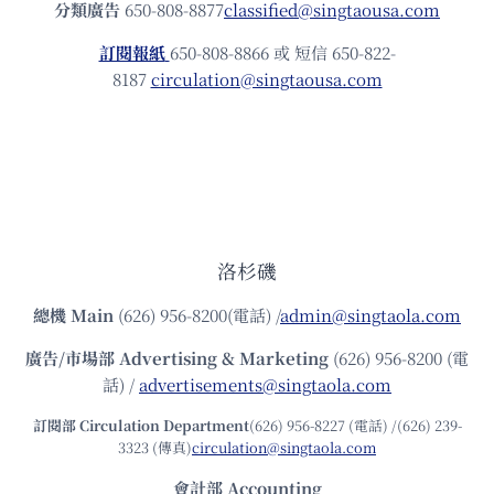
分類廣告
650-808-8877
classified@singtaousa.com
訂閱報紙
650-808-8866 或 短信 650-822-
8187
circulation@singtaousa.com
洛杉磯
總機
Main
(626) 956-8200(電話) /
admin@singtaola.com
廣告/市場部
Advertising & Marketing
(626) 956-8200 (電
話) /
advertisements@singtaola.com
訂閱部 Circulation Department
(626) 956-8227 (電話) /(626) 239-
3323 (傳真)
circulation@singtaola.com
會計部 Accounting