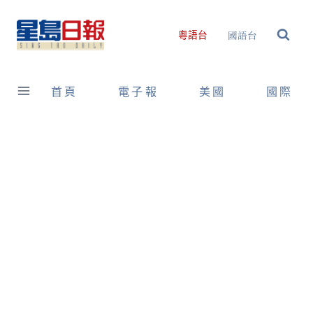
Skip
to
國語台
粵語台
content
首頁
電子報
美國
國際