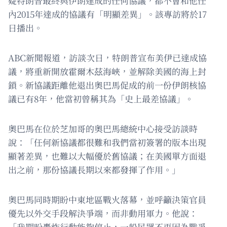
疑特朗普最終與伊朗達成的任何協議，都不會和他任
內2015年達成的協議有「明顯差異」。該專訪將於17
日播出。
ABC新聞報道，訪談次日，特朗普宣布美伊已達成協
議，將重新開放霍爾木茲海峽，並解除美國的海上封
鎖。新協議距離他退出奧巴馬促成的前一份伊朗核協
議已有8年，他當初曾稱其為「史上最差協議」。
奧巴馬在位於芝加哥的奧巴馬總統中心接受訪談時
說：「任何新協議都很難和我們當初簽署的版本出現
顯著差異，也難以大幅優於舊協議；在美國單方面退
出之前，那份協議長期以來都發揮了作用。」
奧巴馬同時期盼中東地區戰火落幕，並呼籲決策官員
優先以外交手段解決爭端，而非動用軍力。他說：
「我期盼轟炸行動能夠停止，一般民眾不再因為戰爭