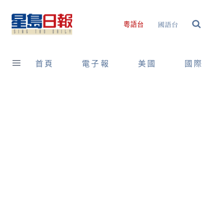
Skip
to
國語台
粵語台
content
首頁
電子報
美國
國際