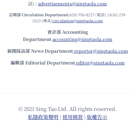
話) /
advertisements@singtaola.com
訂閱部 Circulation Department
(626) 956-8227 (電話) /(626) 239-
3323 (傳真)
circulation@singtaola.com
會計部 Accounting
Department
accounting@singtaola.com
新聞採訪部 News Department
reporter@singtaola.com
編輯部 Editorial Department
editor@singtaola.com
© 2021 Sing Tao Ltd. All rights reserved.
私隱政策聲明
|
使⽤條款
|
版權告⽰