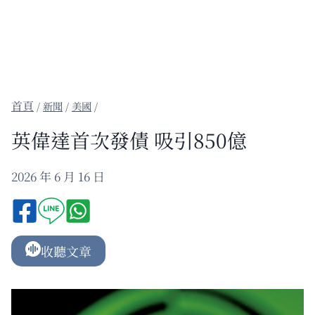
/
新聞
/
美國
/
英偉達首次發債 吸引850億
2026 年 6 月 16 日
收聽文章