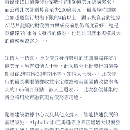
英偉達15日債券發行案吸引約850億美元認購需求，
而公司此次計劃募資至少200億美元，最高峰時認購
金額超過發行規模下限的4倍以上，顯示投資者對這家
AI芯片龍頭的財務實力與成長前景仍高度看好。這是
英偉達5年來首次發行的債券，也是公司歷來規模最大
的債務融資案之一。
知情人士透露，此次債券發行吸引的認購額高達850
億美元。另有知情人士稱，此次將分七批發行的債券
期限從2年期至30年期不等。知情人士表示，此次發
行的最長期限債券收益率定價為較美國國債收益率高
大約0.65個百分點。該人士還表示，此次發債募集的
資金將用於再融資現有債務等用途。
隨著建設數據中心以及其他支撐人工智能快速發展的
基礎設施，Alphabet和亞馬遜等企業正通過大規模發
行債券湧入債市，融資規模累計已達數千億美元。截