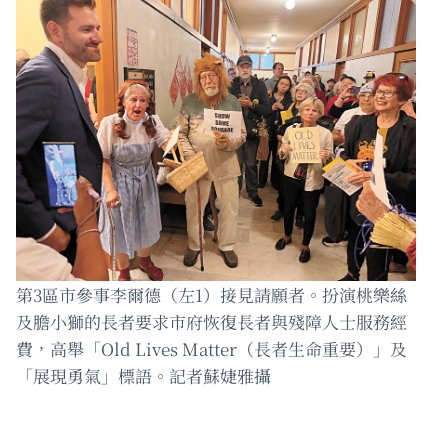
第3區市參事李爾德（左1）接見請願者。扮演桃樂絲
及膽小獅的長者要求市府恢復長者與殘障人士服務經
費，高舉「Old Lives Matter（長者生命重要）」及
「展現勇氣」標語。記者蘇婕雅攝