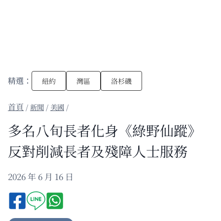
精選：
紐約
灣區
洛杉磯
/
新聞
/
美國
/
多名八旬長者化身《綠野仙蹤》
反對削減長者及殘障人士服務
2026 年 6 月 16 日