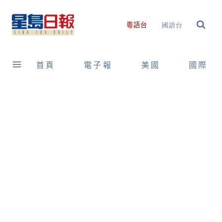
Skip
to
國語台
粵語台
content
首頁
電子報
美國
國際