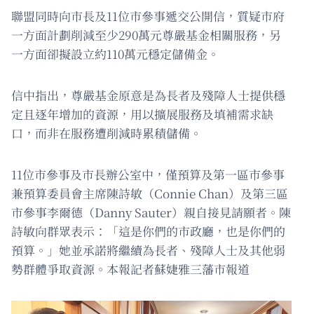
聯盟同時向市長及11位市參事遞交公開信，質疑市府
一方面計劃削減至少290萬元尊嚴基金相關服務，另
一方面卻擬設立約110萬元穩定儲備金。
信中指出，尊嚴基金原意是為長者及殘障人士提供穩
定且逐年增加的資源，用以擴展服務及填補需求缺
口，而非在服務遭削減時累積儲備。
11位市參事及市長辦公室中，僅預算及第一區市參事
兼預算委員會主席陳詩敏（Connie Chan）及第三區
市參事李爾德（Danny Sauter）親自接見請願者。陳
詩敏向群眾表示：「這是你們的市政廳，也是你們的
預算。」她並承諾將繼續為長者、殘障人士及其他弱
勢群體爭取資源。本報記者蘇婕雅三藩市報道