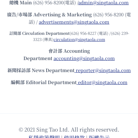
總機
Main
(626) 956-8200(電話) /
admin@singtaola.com
廣告/市場部
Advertising & Marketing
(626) 956-8200 (電
話) /
advertisements@singtaola.com
訂閱部 Circulation Department
(626) 956-8227 (電話) /(626) 239-
3323 (傳真)
circulation@singtaola.com
會計部 Accounting
Department
accounting@singtaola.com
新聞採訪部 News Department
reporter@singtaola.com
編輯部 Editorial Department
editor@singtaola.com
© 2021 Sing Tao Ltd. All rights reserved.
私隱政策聲明
|
使⽤條款
|
版權告⽰