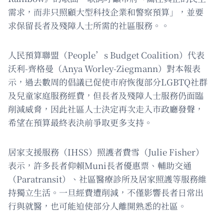
需求，而非只照顧大型科技企業和警察預算」，並要
求保留長者及殘障人士所需的社區服務。。
人民預算聯盟（People’s Budget Coalition）代表
沃利-齊格曼（Anya Worley-Ziegmann）對本報表
示，過去數周的倡議已促使市府恢復部分LGBTQ社群
及兒童家庭服務經費，但長者及殘障人士服務仍面臨
削減威脅，因此社區人士決定再次走入市政廳發聲，
希望在預算最終表決前爭取更多支持。
居家支援服務（IHSS）照護者費雪（Julie Fisher）
表示，許多長者仰賴Muni長者優惠票、輔助交通
（Paratransit）、社區醫療診所及居家照護等服務維
持獨立生活。一旦經費遭削減，不僅影響長者日常出
行與就醫，也可能迫使部分人離開熟悉的社區。