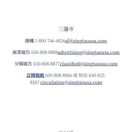
三藩市
總機
1-800-746-4826
sf@singtaousa.com
商業廣告
650-808-8888
advertising@singtaousa.com
分類廣告
650-808-8877
classified@singtaousa.com
訂閱報紙
650-808-8866 或 短信 650-822-
8187
circulation@singtaousa.com