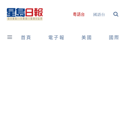
Skip
to
國語台
粵語台
content
首頁
電子報
美國
國際