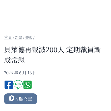
/
新聞
/
美國
/
貝萊德再裁減200人 定期裁員漸
成常態
2026 年 6 月 16 日
收聽文章