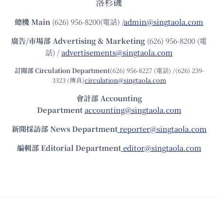
洛杉磯
總機
Main
(626) 956-8200(電話) /
admin@singtaola.com
廣告/市場部
Advertising & Marketing
(626) 956-8200 (電
話) /
advertisements@singtaola.com
訂閱部 Circulation Department
(626) 956-8227 (電話) /(626) 239-
3323 (傳真)
circulation@singtaola.com
會計部 Accounting
Department
accounting@singtaola.com
新聞採訪部 News Department
reporter@singtaola.com
編輯部 Editorial Department
editor@singtaola.com