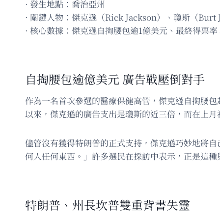
· 發生地點：喬治亞州
· 關鍵人物：傑克遜（Rick Jackson）、瓊斯（Burt 
· 核心數據：傑克遜自掏腰包逾1億美元、最終得票率 53
自掏腰包逾億美元 廣告戰壓倒對手
作為一名首次參選的醫療保健高管，傑克遜自掏腰包超過
以來，傑克遜的廣告支出是瓊斯的近三倍，而在上月
儘管沒有獲得特朗普的正式支持，傑克遜巧妙地將自
何人任何東西。」許多選民在採訪中表示，正是這種
特朗普、州長坎普雙重背書失靈