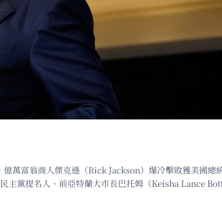
億萬富翁商人傑克遜（Rick Jackson）爆冷擊敗獲美國總統
決民主黨提名人、前亞特蘭大市長巴托姆（Keisha Lance Bot