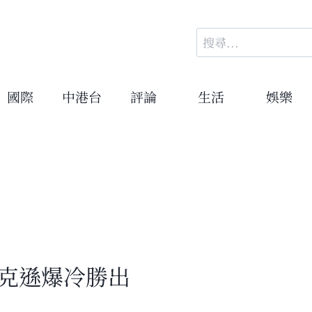
搜
尋
關
鍵
國際
中港台
評論
生活
娛樂
字:
傑克遜爆冷勝出