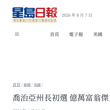
Skip
to
2026 年 8 月 7 日
content
首頁
電子報
美國
/
新聞
/
美國
/
喬治亞州長初選 億萬富翁