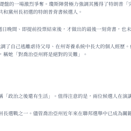
基礎盤的一場激烈爭奪。瓊斯陣營極力強調其獲得了特朗普「
共和黨州長初選的特朗普背書候選人。
）在週日晚間、即提前投票結束後，才做出的最後一刻背書，也
克遜強調了自己逃離虐待父母、在州寄養系統中長大的個人經歷
，稱她「對喬治亞州將是絕對的災難」。
稱「政治之後還有生活」。值得注意的是，兩位候選人在演
州長選戰之一。儘管喬治亞州近年來在聯邦選舉中已成為關