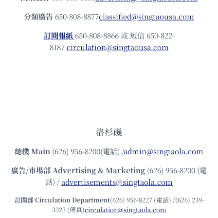
分類廣告
650-808-8877
classified@singtaousa.com
訂閱報紙
650-808-8866 或 短信 650-822-
8187
circulation@singtaousa.com
洛杉磯
總機
Main
(626) 956-8200(電話) /
admin@singtaola.com
廣告/市場部
Advertising & Marketing
(626) 956-8200 (電
話) /
advertisements@singtaola.com
訂閱部 Circulation Department
(626) 956-8227 (電話) /(626) 239-
3323 (傳真)
circulation@singtaola.com