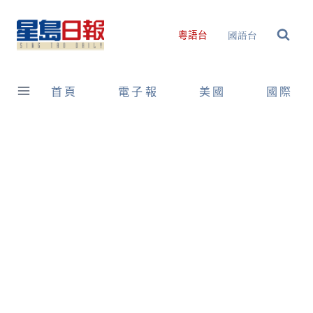
Skip
to
國語台
粵語台
content
首頁
電子報
美國
國際