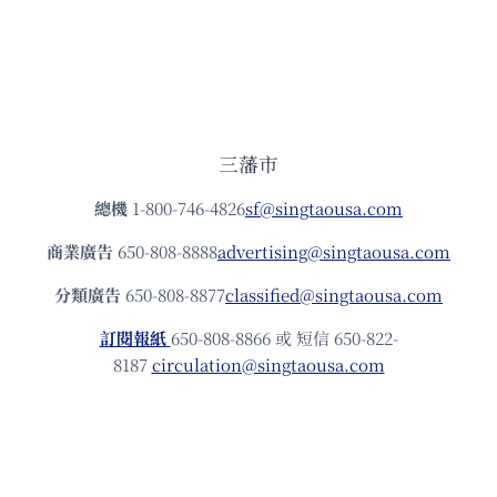
三藩市
總機
1-800-746-4826
sf@singtaousa.com
商業廣告
650-808-8888
advertising@singtaousa.com
分類廣告
650-808-8877
classified@singtaousa.com
訂閱報紙
650-808-8866 或 短信 650-822-
8187
circulation@singtaousa.com