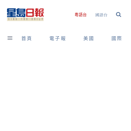
Skip
to
國語台
粵語台
content
首頁
電子報
美國
國際