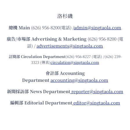
洛杉磯
總機
Main
(626) 956-8200(電話) /
admin@singtaola.com
廣告/市場部
Advertising & Marketing
(626) 956-8200 (電
話) /
advertisements@singtaola.com
訂閱部 Circulation Department
(626) 956-8227 (電話) /(626) 239-
3323 (傳真)
circulation@singtaola.com
會計部 Accounting
Department
accounting@singtaola.com
新聞採訪部 News Department
reporter@singtaola.com
編輯部 Editorial Department
editor@singtaola.com