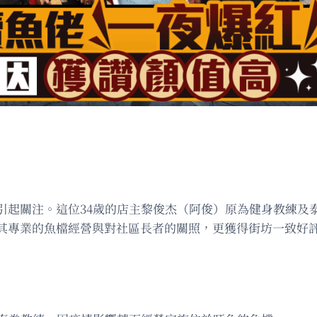
引起關注。這位34歲的店主黎俊杰（阿俊）原為健身教練及
其專業的魚檔經營與對社區長者的關照，更獲得街坊一致好