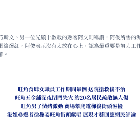
巧斯文。另一位光顧十數載的熟客阿文則稱讚，阿俊所售的
網絡爆紅，阿俊表示沒有太放在心上，認為最重要是努力工
難。
旺角食肆女職員工作期間暈倒 送院搶救後不治
旺角五金舖深夜閉門失火 約20名居民疏散無人傷
旺角男子情緒激動 商場攀爬電梯後街頭滋擾
港姐參選者徐疊姿旺角街頭獻唱 展現才藝回應網民評論