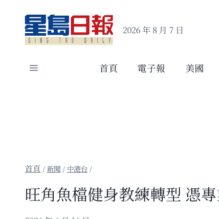
Skip
to
2026 年 8 月 7 日
content
首頁
電子報
美國
/
新聞
/
中港台
/
旺角魚檔健身教練轉型 憑