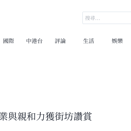
搜
尋
關
鍵
國際
中港台
評論
生活
娛樂
字:
專業與親和力獲街坊讚賞