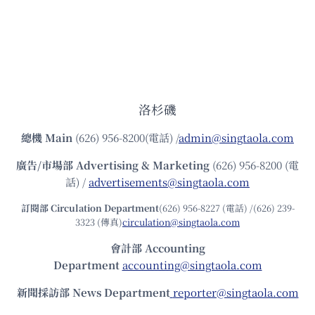
洛杉磯
總機
Main
(626) 956-8200(電話) /
admin@singtaola.com
廣告/市場部
Advertising & Marketing
(626) 956-8200 (電
話) /
advertisements@singtaola.com
訂閱部 Circulation Department
(626) 956-8227 (電話) /(626) 239-
3323 (傳真)
circulation@singtaola.com
會計部 Accounting
Department
accounting@singtaola.com
新聞採訪部 News Department
reporter@singtaola.com