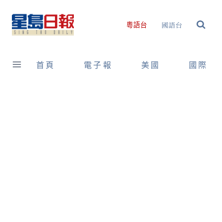
Skip
to
國語台
粵語台
content
首頁
電子報
美國
國際