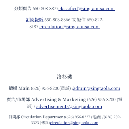
分類廣告
650-808-8877
classified@singtaousa.com
訂閱報紙
650-808-8866 或 短信 650-822-
8187
circulation@singtaousa.com
洛杉磯
總機
Main
(626) 956-8200(電話) /
admin@singtaola.com
廣告/市場部
Advertising & Marketing
(626) 956-8200 (電
話) /
advertisements@singtaola.com
訂閱部 Circulation Department
(626) 956-8227 (電話) /(626) 239-
3323 (傳真)
circulation@singtaola.com