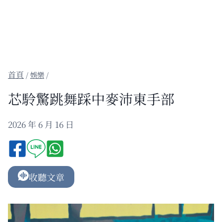
/
娛樂
/
芯駖驚跳舞踩中麥沛東手部
2026 年 6 月 16 日
收聽文章