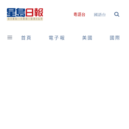
Skip
to
國語台
粵語台
content
首頁
電子報
美國
國際