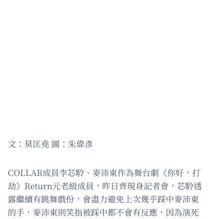
文：莫匡堯 圖：朱偉彥
COLLAR成員李芯駖、麥沛東作為舞台劇《你好，打
劫》Return元老級成員，昨日齊現身記者會，芯駖透
露繼續有跳舞戲份，會盡力避免上次幾乎踩中麥沛東
的手，麥沛東則笑指被踩中都不會有反應，因為演死