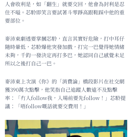
人會收利是，如「翻生」就要交回，他會為封利是忍
住不嗌。芯駖即笑言要試著斗零踭高跟鞋踩中他的重
要部位。
麥沛東劇透要掌摑芯駖，直言其實好危險，打中耳仔
隨時暈低，芯駖爆他突發加戲，打完一巴覺得她情緒
未夠，千鈞一發決定再打多巴，她認同自己感覺未足
所以之後打自己一巴。
麥沛東上次演《你》的「消費論」橋段影片在社交網
獲390萬次點擊，他笑指自己追蹤人數遠不及點擊
率：「冇人follow我，入場前要先follow！」芯駖提
議：「唔follow嘅話就要交費用！」