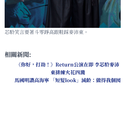
芯駖笑言要著斗零踭高跟鞋踩麥沛東。
相關新聞:
《你好，打劫！》Return公演在即 李芯駖麥沛
東排練火花四濺
馬國明讚高海寧 「短髮look」減齡：做得我個囡