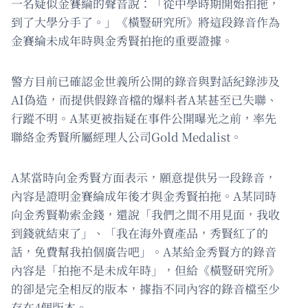
一名疑似金賽綸的聲音說：「從中學時期開始拍拖，
到了大學分手了。」《橫豎研究所》將這段錄音作為
金賽綸未成年時與金秀賢拍拖的重要證據。
警方目前已確認金世義所公開的錄音與對話紀錄涉及
AI偽造，而提供假錄音檔的爆料者A某甚至已失聯、
行蹤不明。A某更被指疑在事件公開曝光之前，率先
聯絡金秀賢所屬經理人公司Gold Medalist。
A某當時向金秀賢方面表示，願意提供另一段錄音，
內容是證明金賽綸成年後才與金秀賢拍拖。A某同時
向金秀賢勒索金錢，還說「我們之間不用見面，我收
到錢就結束了」、「我在海外賣產品，秀賢紅了的
話，免費幫我拍個廣告吧」。A某給金秀賢方的錄音
內容是「拍拖不是未成年時」，但給《橫豎研究所》
的卻是完全相反的版本，據指不同內容的錄音檔至少
存在4個版本。