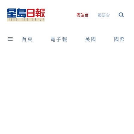
Skip
to
國語台
粵語台
content
首頁
電子報
美國
國際