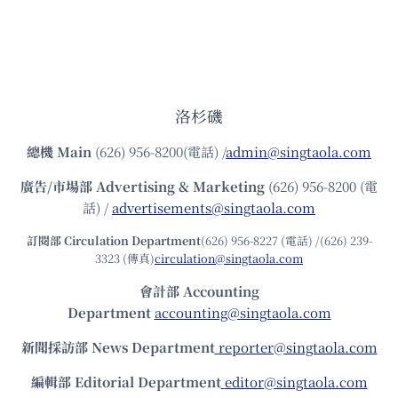
洛杉磯
總機
Main
(626) 956-8200(電話) /
admin@singtaola.com
廣告/市場部
Advertising & Marketing
(626) 956-8200 (電
話) /
advertisements@singtaola.com
訂閱部 Circulation Department
(626) 956-8227 (電話) /(626) 239-
3323 (傳真)
circulation@singtaola.com
會計部 Accounting
Department
accounting@singtaola.com
新聞採訪部 News Department
reporter@singtaola.com
編輯部 Editorial Department
editor@singtaola.com