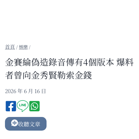
/
娛樂
/
金賽綸偽造錄音傳有4個版本 爆料
者曾向金秀賢勒索金錢
2026 年 6 月 16 日
收聽文章