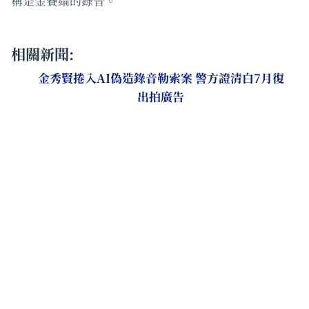
稱是金賽綸的錄音。
相關新聞:
金秀賢捲入AI偽造錄音勒索案 警方證清白7月復
出拍廣告