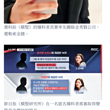
賣料給《橫豎》的爆料者其實率先聯絡金秀賢公司，
還勒索金錢。
節目指《橫豎研究所》在一名匿名爆料者那裏取得聲