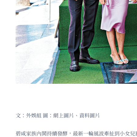
文：外娛組 圖：網上圖片、資料圖片
碧咸家族內鬨持續發酵，最新一輪風波牽扯到小女兒Harp