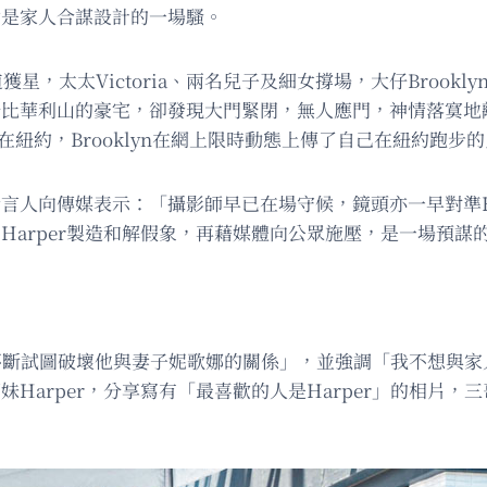
舉動是家人合謀設計的一場騷。
道獲星，太太Victoria、兩名兒子及細女撐場，大仔Brook
yn於比華利山的豪宅，卻發現大門緊閉，無人應門，神情落寞
z）當時人在紐約，Brooklyn在網上限時動態上傳了自己在紐約
其發言人向傳媒表示：「攝影師早已在場守候，鏡頭亦一早對準
利用Harper製造和解假象，再藉媒體向公眾施壓，是一場預謀
父母「不斷試圖破壞他與妻子妮歌娜的關係」，並強調「我不想
per，分享寫有「最喜歡的人是Harper」的相片，三哥Cruz則