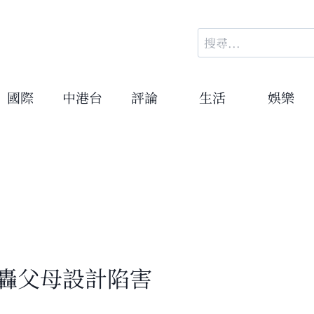
搜
尋
關
鍵
國際
中港台
評論
生活
娛樂
字:
yn怒轟父母設計陷害