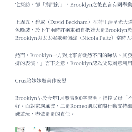
宅探訪，卻「摸門釘」，Brooklyn之後直言有關
上周五，碧咸（David Beckham）在荷里活星光大
色晚裝，於下午兩時許乘車獨自抵達大哥Brookl
Brooklyn與太太妮歌娜佩絲（Nicola Pelt
然而，Brooklyn一方對此事有截然不同的睇法。
排的表演。」言下之意，Brooklyn認為父母刻意
Cruz陪妹妹遊美作安慰
Brooklyn早於今年1月發表800字聲明，指控
好。面對家族風波，二哥Romeo則以實際行動支持細妹Har
磯遊玩，盡做哥哥的責任。