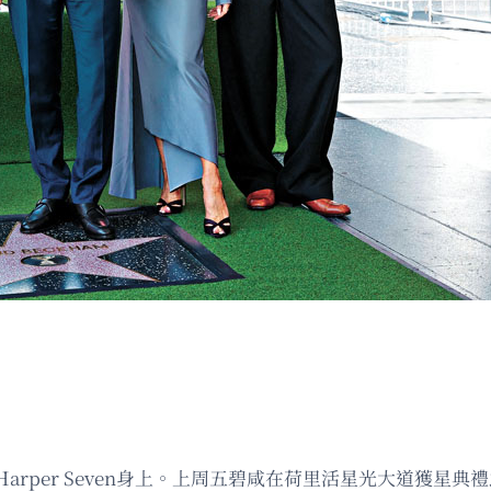
er Seven身上。上周五碧咸在荷里活星光大道獲星典禮之後