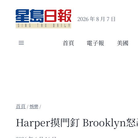
Skip
to
2026 年 8 月 7 日
content
首頁
電子報
美國
/
娛樂
/
Harper摸門釘 Brookl