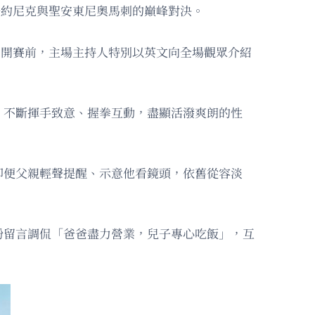
紐約尼克與聖安東尼奧馬刺的巔峰對決。
。開賽前，主場主持人特別以英文向全場觀眾介紹
，不斷揮手致意、握拳互動，盡顯活潑爽朗的性
即便父親輕聲提醒、示意他看鏡頭，依舊從容淡
紛留言調侃「爸爸盡力營業，兒子專心吃飯」，互