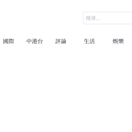
搜
尋
關
鍵
國際
中港台
評論
生活
娛樂
字: