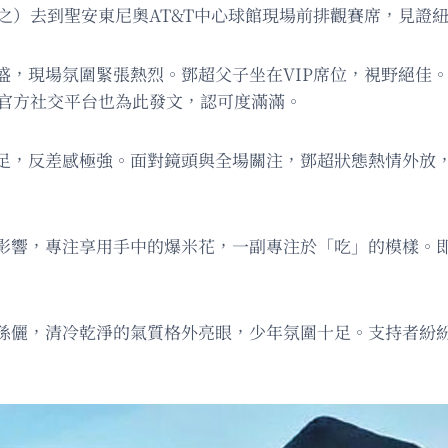
涵之）去到聖安東尼奧AT&T中心球館現場前排觀賽席，見證
盛，現場氛圍緊張熱烈。鄧超父子坐在VIP席位，視野絕佳
A官方社交平台也為此發文，認可度滿滿。
足，反差感極強。面對鏡頭與全場關注，鄧超狀態熱情外放
影響，專注享用手中的爆米花，一副專注於「吃」的模樣。
親孫儷，清冷乾淨的氣質格外亮眼，少年氛圍十足。支持者紛