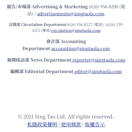
廣告/市場部
Advertising & Marketing
(626) 956-8200 (電
話) /
advertisements@singtaola.com
訂閱部 Circulation Department
(626) 956-8227 (電話) /(626) 239-
3323 (傳真)
circulation@singtaola.com
會計部 Accounting
Department
accounting@singtaola.com
新聞採訪部 News Department
reporter@singtaola.com
編輯部 Editorial Department
editor@singtaola.com
© 2021 Sing Tao Ltd. All rights reserved.
私隱政策聲明
|
使⽤條款
|
版權告⽰