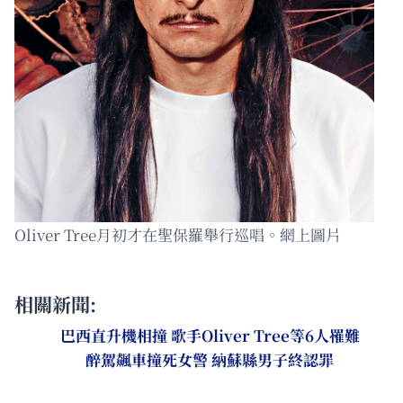
Oliver Tree月初才在聖保羅舉行巡唱。網上圖片
相關新聞:
巴西直升機相撞 歌手Oliver Tree等6人罹難
醉駕飆車撞死女警 納蘇縣男子終認罪