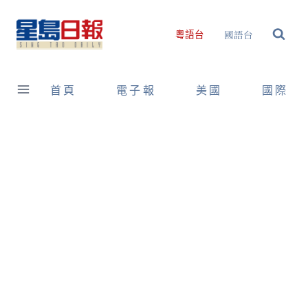
Skip
to
國語台
粵語台
content
首頁
電子報
美國
國際