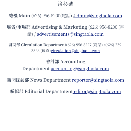
洛杉磯
總機
Main
(626) 956-8200(電話) /
admin@singtaola.com
廣告/市場部
Advertising & Marketing
(626) 956-8200 (電
話) /
advertisements@singtaola.com
訂閱部 Circulation Department
(626) 956-8227 (電話) /(626) 239-
3323 (傳真)
circulation@singtaola.com
會計部 Accounting
Department
accounting@singtaola.com
新聞採訪部 News Department
reporter@singtaola.com
編輯部 Editorial Department
editor@singtaola.com