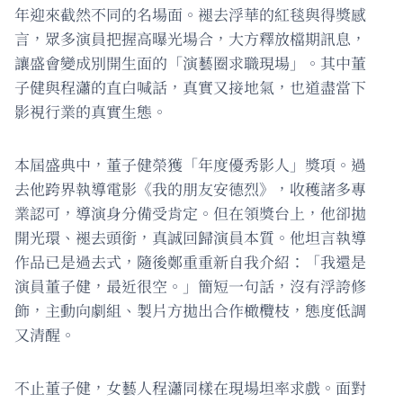
年迎來截然不同的名場面。褪去浮華的紅毯與得獎感
言，眾多演員把握高曝光場合，大方釋放檔期訊息，
讓盛會變成別開生面的「演藝圈求職現場」。其中董
子健與程瀟的直白喊話，真實又接地氣，也道盡當下
影視行業的真實生態。
本屆盛典中，董子健榮獲「年度優秀影人」獎項。過
去他跨界執導電影《我的朋友安德烈》，收穫諸多專
業認可，導演身分備受肯定。但在領獎台上，他卻拋
開光環、褪去頭銜，真誠回歸演員本質。他坦言執導
作品已是過去式，隨後鄭重重新自我介紹：「我還是
演員董子健，最近很空。」簡短一句話，沒有浮誇修
飾，主動向劇組、製片方拋出合作橄欖枝，態度低調
又清醒。
不止董子健，女藝人程瀟同樣在現場坦率求戲。面對