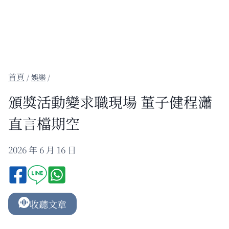
/
娛樂
/
頒獎活動變求職現場 董子健程瀟
直言檔期空
2026 年 6 月 16 日
收聽文章