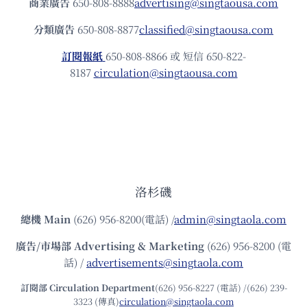
商業廣告
650-808-8888
advertising@singtaousa.com
分類廣告
650-808-8877
classified@singtaousa.com
訂閱報紙
650-808-8866 或 短信 650-822-
8187
circulation@singtaousa.com
洛杉磯
總機
Main
(626) 956-8200(電話) /
admin@singtaola.com
廣告/市場部
Advertising & Marketing
(626) 956-8200 (電
話) /
advertisements@singtaola.com
訂閱部 Circulation Department
(626) 956-8227 (電話) /(626) 239-
3323 (傳真)
circulation@singtaola.com