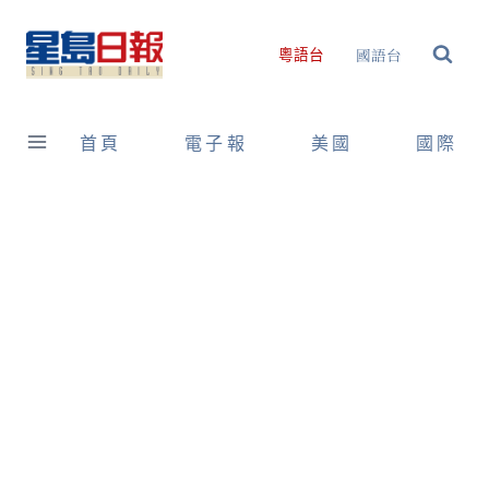
Skip
to
國語台
粵語台
content
首頁
電子報
美國
國際