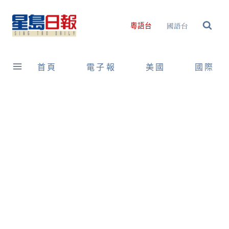
Skip
to
國語台
粵語台
content
首頁
電子報
美國
國際