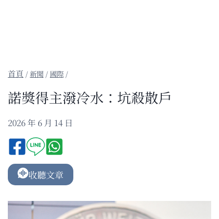
/
新聞
/
國際
/
諾獎得主潑冷水：坑殺散戶
2026 年 6 月 14 日
收聽文章