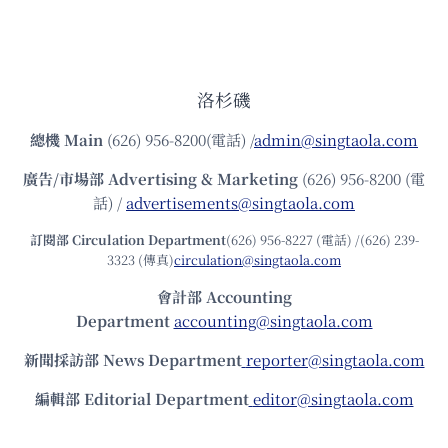
洛杉磯
總機
Main
(626) 956-8200(電話) /
admin@singtaola.com
廣告/市場部
Advertising & Marketing
(626) 956-8200 (電
話) /
advertisements@singtaola.com
訂閱部 Circulation Department
(626) 956-8227 (電話) /(626) 239-
3323 (傳真)
circulation@singtaola.com
會計部 Accounting
Department
accounting@singtaola.com
新聞採訪部 News Department
reporter@singtaola.com
編輯部 Editorial Department
editor@singtaola.com