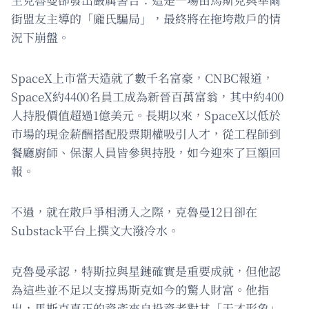
街盟友主導的「龐氏騙局」，最終將在拖垮散戶的情
況下崩盤。
SpaceX上市當天造就了數千名富豪，CNBC報道，
SpaceX約4400名員工成為新晉百萬富翁，其中約400
人持股價值超過1億美元。長期以來，SpaceX以低於
市場的現金薪酬搭配股票期權吸引人才，從工程師到
餐廳廚師、保潔人員皆參與持股，如今迎來了巨額回
報。
不過，就在散戶爭相湧入之際，克魯曼12日卻在
Substack平台上撰文大潑冷水。
克魯曼承認，特斯拉與星鏈確實是重要成就，但他認
為這些並不足以支撐馬斯克如今的驚人財富。他指
出，馬斯克真正的資產來自投資者對其「天才形象」