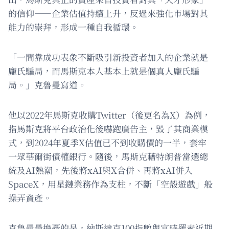
的信仰——企業估值持續上升，反過來強化市場對其
能力的崇拜，形成一種自我循環。
「一間靠成功表象不斷吸引新投資者加入的企業就是
龐氏騙局，而馬斯克本人基本上就是個真人龐氏騙
局。」克魯曼寫道。
他以2022年馬斯克收購Twitter（後更名為X）為例，
指馬斯克將平台政治化後嚇跑廣告主，毀了其商業模
式，到2024年夏季X估值已不到收購價的一半，套牢
一眾華爾街債權銀行。隨後，馬斯克藉特朗普當選總
統及AI熱潮，先後將xAI與X合併、再將xAI併入
SpaceX，用星鏈業務作為支柱，不斷「空殼遊戲」般
操弄資產。
克魯曼最擔憂的是，納斯達克100指數與富時羅素近期