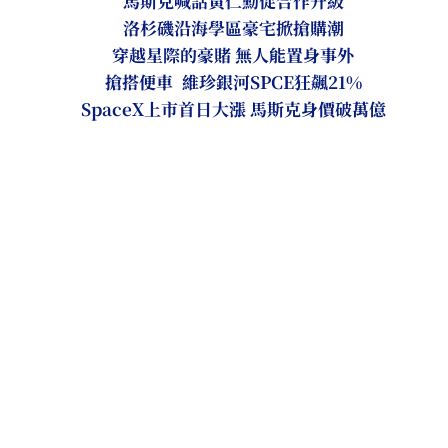
馬斯克喊話黃仁勳促合作升級
洛杉磯沿海學區豪宅掀搶購潮
穿越星際的豪賭 無人能置身事外
搶搭便車 維珍銀河SPCE狂飆21%
SpaceX上市首日大漲 馬斯克身價破萬億