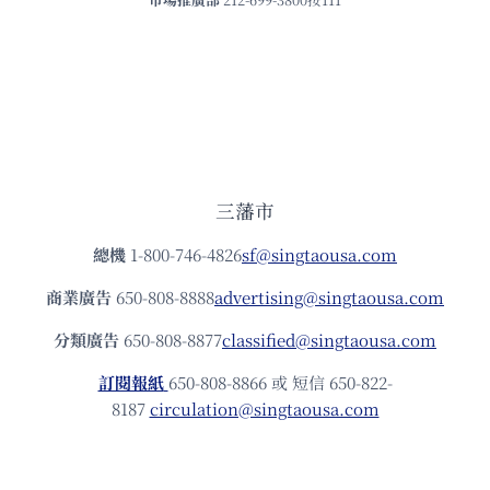
三藩市
總機
1-800-746-4826
sf@singtaousa.com
商業廣告
650-808-8888
advertising@singtaousa.com
分類廣告
650-808-8877
classified@singtaousa.com
訂閱報紙
650-808-8866 或 短信 650-822-
8187
circulation@singtaousa.com