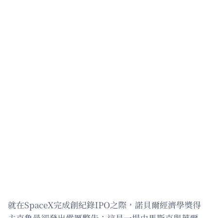
就在SpaceX完成創紀錄IPO之際，諾貝爾經濟學獎得
主克魯曼卻發出嚴厲警告：這是一場由馬斯克與華爾