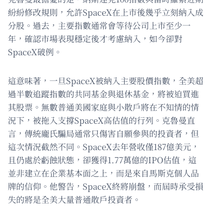
紛紛修改規則，允許SpaceX在上市後幾乎立刻納入成
分股。過去，主要指數通常會等待公司上市至少一
年，確認市場表現穩定後才考慮納入，如今卻對
SpaceX破例。
這意味著，一旦SpaceX被納入主要股價指數，全美超
過半數追蹤指數的共同基金與退休基金，將被迫買進
其股票。無數普通美國家庭與小散戶將在不知情的情
況下，被拖入支撐SpaceX高估值的行列。克魯曼直
言，傳統龐氏騙局通常只傷害自願參與的投資者，但
這次情況截然不同。SpaceX去年營收僅187億美元，
且仍處於虧蝕狀態，卻獲得1.77萬億的IPO估值，這
並非建立在企業基本面之上，而是來自馬斯克個人品
牌的信仰。他警告，SpaceX終將崩盤，而屆時承受損
失的將是全美大量普通散戶投資者。