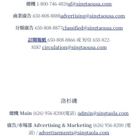
總機
1-800-746-4826
sf@singtaousa.com
商業廣告
650-808-8888
advertising@singtaousa.com
分類廣告
650-808-8877
classified@singtaousa.com
訂閱報紙
650-808-8866 或 短信 650-822-
8187
circulation@singtaousa.com
洛杉磯
總機
Main
(626) 956-8200(電話) /
admin@singtaola.com
廣告/市場部
Advertising & Marketing
(626) 956-8200 (電
話) /
advertisements@singtaola.com