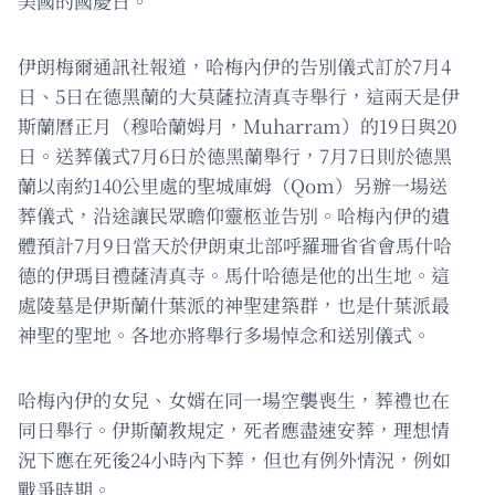
美國的國慶日。
伊朗梅爾通訊社報道，哈梅內伊的告別儀式訂於7月4
日、5日在德黑蘭的大莫薩拉清真寺舉行，這兩天是伊
斯蘭曆正月（穆哈蘭姆月，Muharram）的19日與20
日。送葬儀式7月6日於德黑蘭舉行，7月7日則於德黑
蘭以南約140公里處的聖城庫姆（Qom）另辦一場送
葬儀式，沿途讓民眾瞻仰靈柩並告別。哈梅內伊的遺
體預計7月9日當天於伊朗東北部呼羅珊省省會馬什哈
德的伊瑪目禮薩清真寺。馬什哈德是他的出生地。這
處陵墓是伊斯蘭什葉派的神聖建築群，也是什葉派最
神聖的聖地。各地亦將舉行多場悼念和送別儀式。
哈梅內伊的女兒、女婿在同一場空襲喪生，葬禮也在
同日舉行。伊斯蘭教規定，死者應盡速安葬，理想情
況下應在死後24小時內下葬，但也有例外情況，例如
戰爭時期。