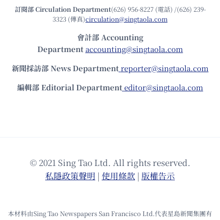
訂閱部 Circulation Department
(626) 956-8227 (電話) /(626) 239-
3323 (傳真)
circulation@singtaola.com
會計部 Accounting
Department
accounting@singtaola.com
新聞採訪部 News Department
reporter@singtaola.com
編輯部 Editorial Department
editor@singtaola.com
© 2021 Sing Tao Ltd. All rights reserved.
私隱政策聲明
|
使⽤條款
|
版權告⽰
本材料由Sing Tao Newspapers San Francisco Ltd.代表星島新聞集團有