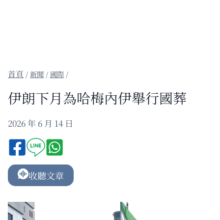
/
新聞
/
國際
/
伊朗下月為哈梅內伊舉行國葬
2026 年 6 月 14 日
收聽文章