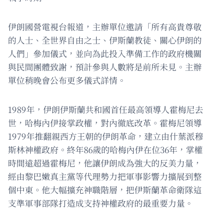
伊朗國營電視台報道，主辦單位邀請「所有高貴尊敬
的人士、全世界自由之士、伊斯蘭教徒、關心伊朗的
人們」參加儀式，並向為此投入準備工作的政府機關
與民間團體致謝，預計參與人數將是前所未見。主辦
單位稍晚會公布更多儀式詳情。
1989年，伊朗伊斯蘭共和國首任最高領導人霍梅尼去
世，哈梅內伊接掌政權，對內徹底改革。霍梅尼領導
1979年推翻親西方王朝的伊朗革命，建立由什葉派穆
斯林神權政府。終年86歲的哈梅內伊在位36年，掌權
時間遠超過霍梅尼，他讓伊朗成為強大的反美力量，
經由黎巴嫩真主黨等代理勢力把軍事影響力擴展到整
個中東。他大幅擴充神職階層，把伊斯蘭革命衛隊這
支準軍事部隊打造成支持神權政府的最重要力量。