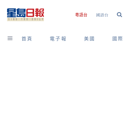
Skip
to
國語台
粵語台
content
首頁
電子報
美國
國際