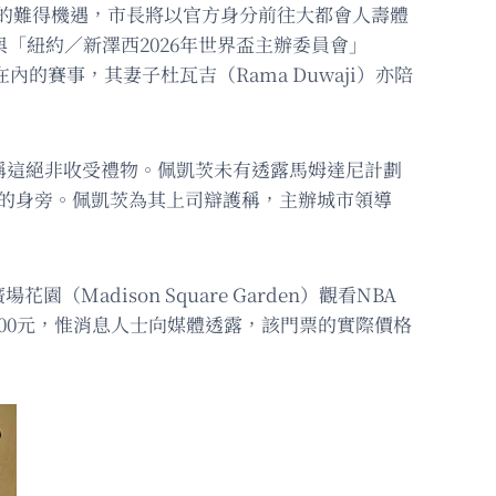
城市的難得機遇，市長將以官方身分前往大都會人壽體
長與「紐約／新澤西2026年世界盃主辦委員會」
對摩洛哥在內的賽事，其妻子杜瓦吉（Rama Duwaji）亦陪
稱這絕非收受禮物。佩凱茨未有透露馬姆達尼計劃
尼的身旁。佩凱茨為其上司辯護稱，主辦城市領導
dison Square Garden）觀看NBA
00元，惟消息人士向媒體透露，該門票的實際價格