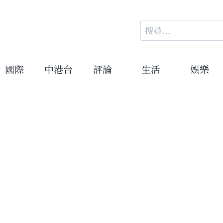
搜
尋
關
鍵
國際
中港台
評論
生活
娛樂
字: