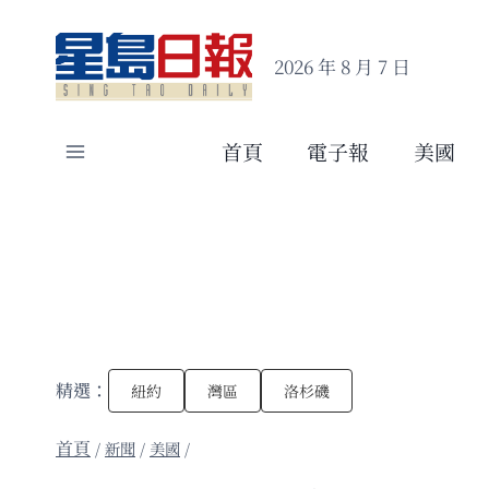
Skip
to
2026 年 8 月 7 日
content
首頁
電子報
美國
精選：
紐約
灣區
洛杉磯
/
新聞
/
美國
/