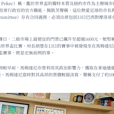
a Pekec）稱，鑑於世界盃的獨特本質及紐約市作為主辦
履行身為首席行政官的官方職能。佩凱茨聲稱，這位熱愛足球的市
Cup Host Committee）存有合同義務，必須出席包括13日巴西
賽日，二級市場上最便宜的門票已飆升至超過1600元，她堅
場世界盃比賽。州長胡楚在13日的賽事中被發現坐在馬姆達
盃賽事，將是史無前例的事。
前，馬姆達尼亦曾利用其政治影響力，獲取在麥迪遜廣場花園（Ma
。馬姆達尼當時對其高昂的票價輕描淡寫，聲稱支付了約10