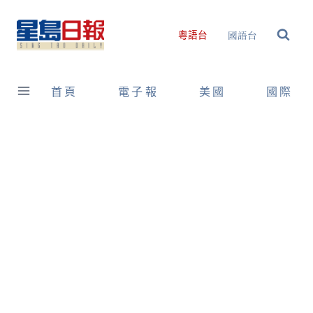
Skip
to
國語台
粵語台
content
首頁
電子報
美國
國際