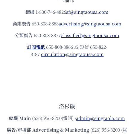
總機
1-800-746-4826
sf@singtaousa.com
商業廣告
650-808-8888
advertising@singtaousa.com
分類廣告
650-808-8877
classified@singtaousa.com
訂閱報紙
650-808-8866 或 短信 650-822-
8187
circulation@singtaousa.com
洛杉磯
總機
Main
(626) 956-8200(電話) /
admin@singtaola.com
廣告/市場部
Advertising & Marketing
(626) 956-8200 (電