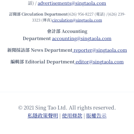
話) /
advertisements@singtaola.com
訂閱部 Circulation Department
(626) 956-8227 (電話) /(626) 239-
3323 (傳真)
circulation@singtaola.com
會計部 Accounting
Department
accounting@singtaola.com
新聞採訪部 News Department
reporter@singtaola.com
編輯部 Editorial Department
editor@singtaola.com
© 2021 Sing Tao Ltd. All rights reserved.
私隱政策聲明
|
使⽤條款
|
版權告⽰