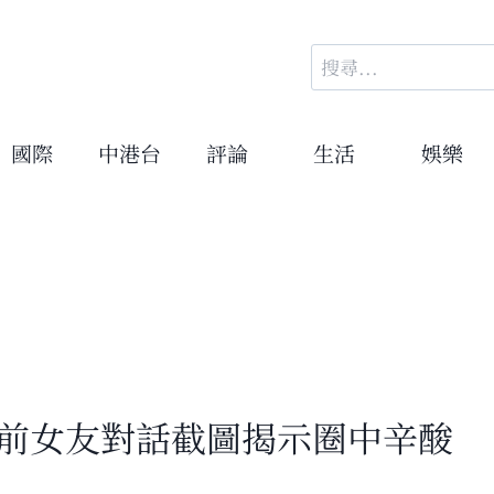
搜
尋
關
鍵
國際
中港台
評論
生活
娛樂
字:
 前女友對話截圖揭示圈中辛酸