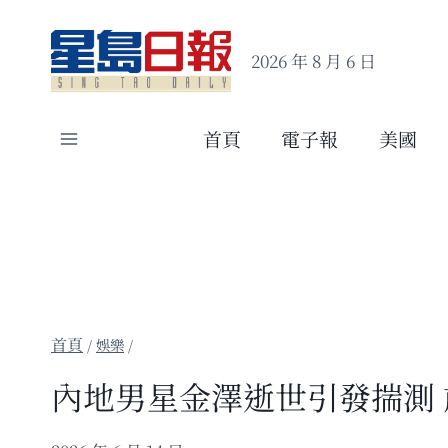
Skip
to
2026 年 8 月 6 日
content
首頁
電子報
美國
/
娛樂
/
內地男星金澤逝世引發揣測