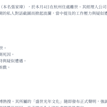
澤（本名張家瑋），於本月4日在杭州住處離世。其經理人公
開的私人對話截圖而掀起波瀾，當中提及的工作壓力與疑似
世。
測死因。
時與疑似遭遇。
新戲。
微博熱搜。其所屬的「盛世光年文化」隨即發布正式聲明，強