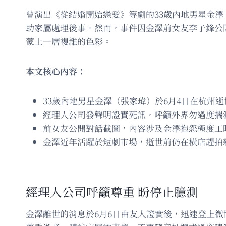
曾演出《從結婚開始戀愛》等劇的33歲內地男星金
助家屬處理後事。然而，事件因金澤前女友李子鋒公
蒙上一層複雜的色彩。
本文核心內容：
33歲內地男星金澤（張家瑋）於6月4日在杭州逝
經理人公司發聲明證實死訊，呼籲外界勿過度揣
前女友公開對話截圖，內容涉及金澤抱怨極度工
金澤近年活躍於短劇市場，逝世前仍在橫店趕拍
經理人公司呼籲尊重 盼停止臆測
金澤離世的消息於6月6日由友人證實後，迅速登上