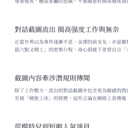
尊重逝者，體諒家屬的悲痛，不要隨意杜撰或過度猜
對話截圖流出 揭高强度工作與無奈
正當外界以為事件逐漸平息，金澤的前女友、亦是劇
晨六點又開工」的密集行程，身心俱疲下更曾自言「
截圖內容牽涉潛規則傳聞
除了工作壓力，流出的對話截圖亦包含更為敏感的内
至被「硬拖上床」的經歷。這些言論在網絡上流傳後
從模特兒到短劇人氣演員