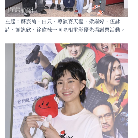
左起：蘇宸褕、白只、導演麥天樞、梁雍婷、伍詠
詩、謝詠欣、徐偉棟一同亮相電影優先場謝票活動。