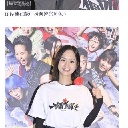
徐偉棟在戲中扮演警察角色。