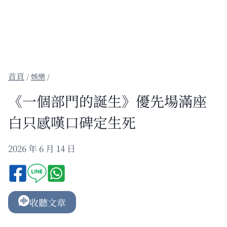
/
娛樂
/
《一個部門的誕生》優先場滿座
白只感嘆口碑定生死
2026 年 6 月 14 日
收聽文章