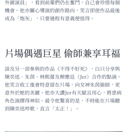
外圍演員」，看到前輩們仍在奮鬥，自己會珍惜每個
機會。他亦關心導演的創作路向，笑言即使作品最後
成為「炮灰」，只要過程有意義便值得。
片場偶遇巨星 偷師兼享耳福
談及另一部參與的作品《不得不好死》，白只分享與
陳奕迅、朱茵、林熙蕾及柳應廷（Jer）合作的點滴。
他笑言收工後會特意留在片場，向女神朱茵偷師，更
意外於她的美麗。他亦大讚Jer有天賦且用心，將患病
角色演繹得神似。最令他驚喜的是，不時能在片場聽
到陳奕迅哼歌，直言「太正！」。