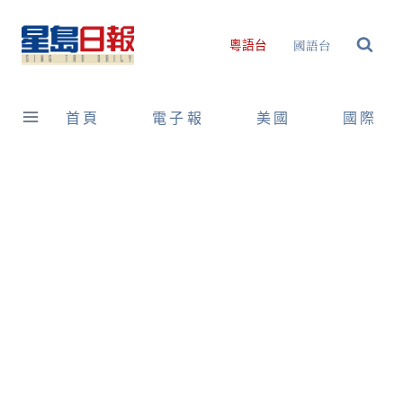
Skip
to
國語台
粵語台
content
首頁
電子報
美國
國際