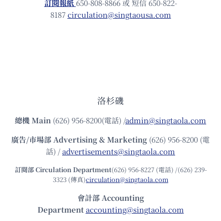
訂閱報紙
650-808-8866 或 短信 650-822-
8187
circulation@singtaousa.com
洛杉磯
總機
Main
(626) 956-8200(電話) /
admin@singtaola.com
廣告/市場部
Advertising & Marketing
(626) 956-8200 (電
話) /
advertisements@singtaola.com
訂閱部 Circulation Department
(626) 956-8227 (電話) /(626) 239-
3323 (傳真)
circulation@singtaola.com
會計部 Accounting
Department
accounting@singtaola.com