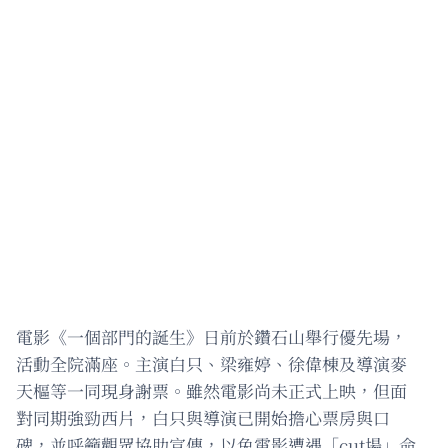
電影《一個部門的誕生》日前於鑽石山舉行優先場，
活動全院滿座。主演白只、梁雍婷、徐偉棟及導演麥
天樞等一同現身謝票。雖然電影尚未正式上映，但面
對同期強勁西片，白只與導演已開始擔心票房與口
碑，並呼籲觀眾協助宣傳，以免電影遭遇「cut場」命