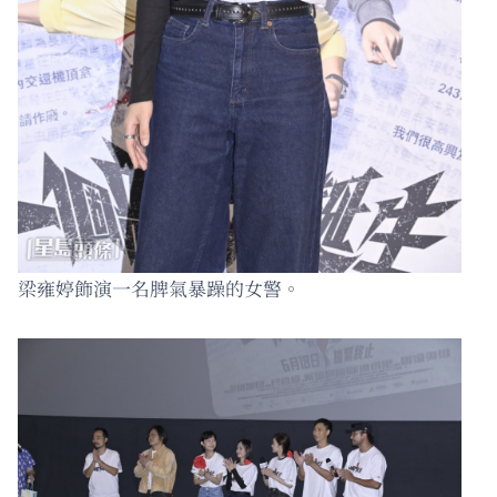
梁雍婷飾演一名脾氣暴躁的女警。