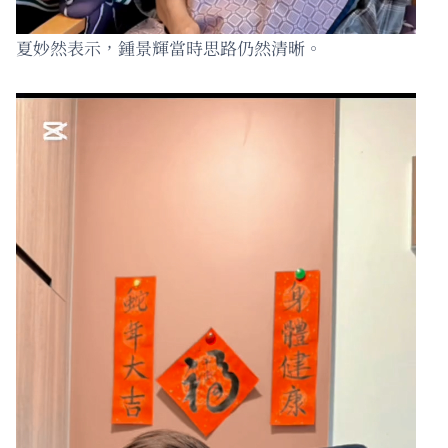
夏妙然表示，鍾景輝當時思路仍然清晰。