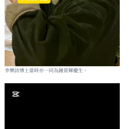
李樂詩博士當時亦一同為鍾景輝慶生。