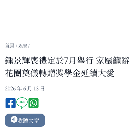
/
娛樂
/
鍾景輝喪禮定於7月舉行 家屬籲辭
花圈奠儀轉贈獎學金延續大愛
2026 年 6 月 13 日
收聽文章