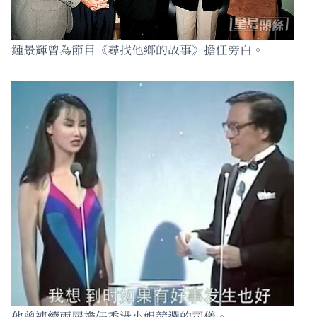
鍾景輝曾為節目《尋找他鄉的故事》擔任旁白。
他曾連續兩屆擔任香港小姐競選的司儀。