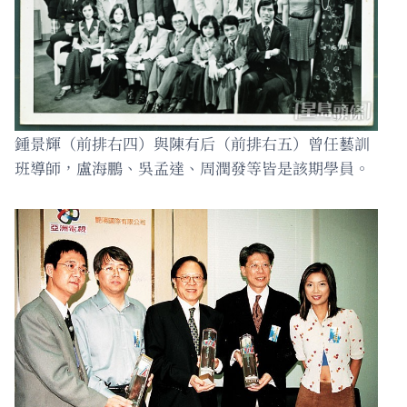
鍾景輝（前排右四）與陳有后（前排右五）曾任藝訓
班導師，盧海鵬、吳孟達、周潤發等皆是該期學員。