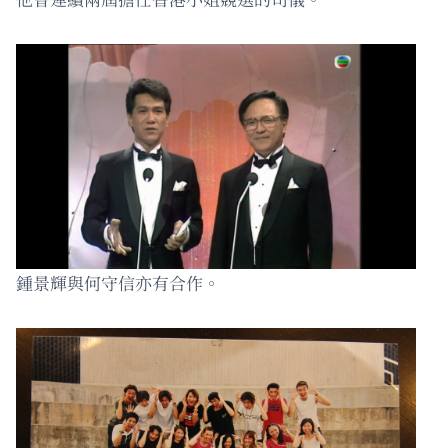
鍾景輝與何守信亦有合作。