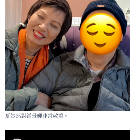
夏妙然對鍾景輝非常敬重。