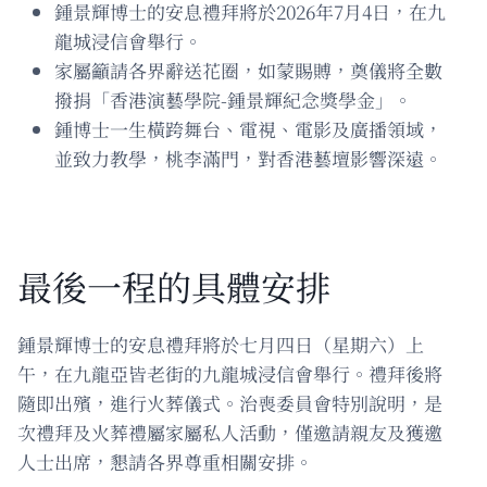
鍾景輝博士的安息禮拜將於2026年7月4日，在九
龍城浸信會舉行。
家屬籲請各界辭送花圈，如蒙賜賻，奠儀將全數
撥捐「香港演藝學院-鍾景輝紀念獎學金」。
鍾博士一生橫跨舞台、電視、電影及廣播領域，
並致力教學，桃李滿門，對香港藝壇影響深遠。
最後一程的具體安排
鍾景輝博士的安息禮拜將於七月四日（星期六）上
午，在九龍亞皆老街的九龍城浸信會舉行。禮拜後將
隨即出殯，進行火葬儀式。治喪委員會特別說明，是
次禮拜及火葬禮屬家屬私人活動，僅邀請親友及獲邀
人士出席，懇請各界尊重相關安排。