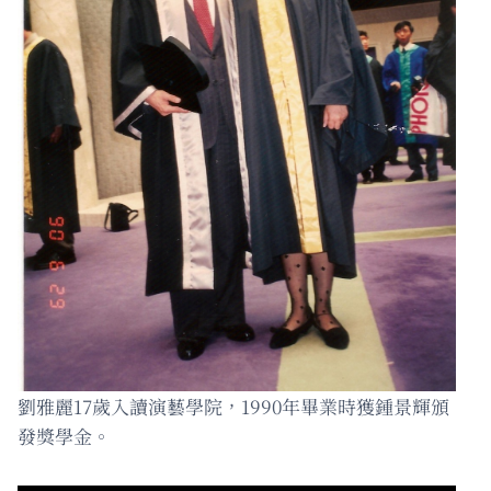
劉雅麗17歲入讀演藝學院，1990年畢業時獲鍾景輝頒
發獎學金。