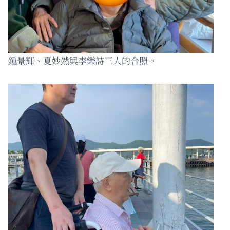
鍾景輝、夏妙然與李樂詩三人的合照。