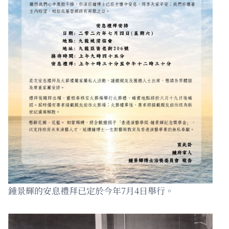
鍾景輝的安息禮拜已定於今年7月4日舉行。