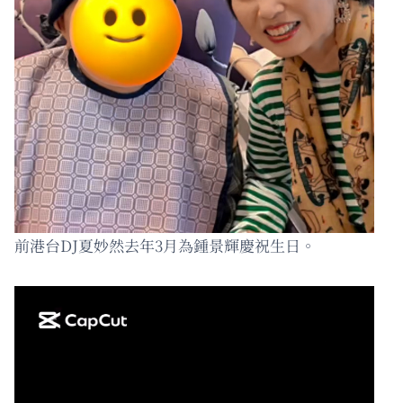
前港台DJ夏妙然去年3月為鍾景輝慶祝生日。