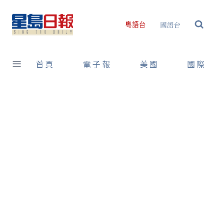
Skip
to
國語台
粵語台
content
首頁
電子報
美國
國際