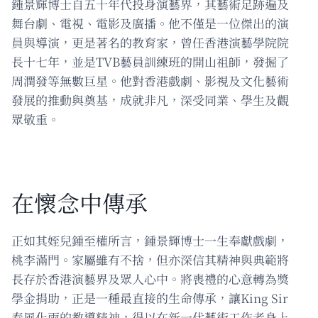
鍾景輝博士自五十年代投身演藝界，其藝術足跡遍及
舞台劇、電視、電影及廣播。他不僅是一位傑出的演
員與導演，更是著名的教育家，曾任香港演藝學院院
長十七年，並是TVB藝員訓練班的開山祖師，發掘了
周潤發等無數巨星。他對香港戲劇、影視及文化藝術
發展的推動與奠基，成就非凡，深受同業、學生及觀
眾敬重。
在懷念中傳承
正如其姪兒鍾至權所言，鍾景輝博士一生奉獻戲劇，
桃李滿門。家屬雖有不捨，但亦深信其精神與典範將
長存於香港演藝界及眾人心中。將喪禮的心意轉為獎
學金捐助，正是一種最直接的生命傳承，讓King Sir
春風化雨的教導精神，得以在新一代藝術工作者身上