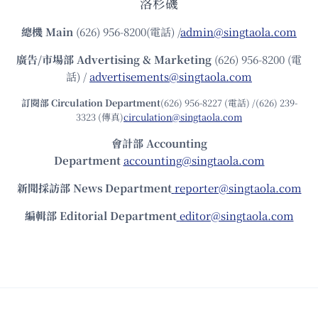
洛杉磯
總機
Main
(626) 956-8200(電話) /
admin@singtaola.com
廣告/市場部
Advertising & Marketing
(626) 956-8200 (電
話) /
advertisements@singtaola.com
訂閱部 Circulation Department
(626) 956-8227 (電話) /(626) 239-
3323 (傳真)
circulation@singtaola.com
會計部 Accounting
Department
accounting@singtaola.com
新聞採訪部 News Department
reporter@singtaola.com
編輯部 Editorial Department
editor@singtaola.com