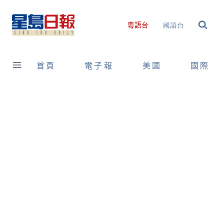
Skip
to
國語台
粵語台
content
首頁
電子報
美國
國際