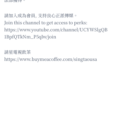
請加入成為會員, 支持良心正派傳媒。
Join this channel to get access to perks:
https://www.youtube.com/channel/UCYWSlgQB
1BpfQTkNm_P5qIw/join
請星電視飲茶
https://www.buymeacoffee.com/singtaousa