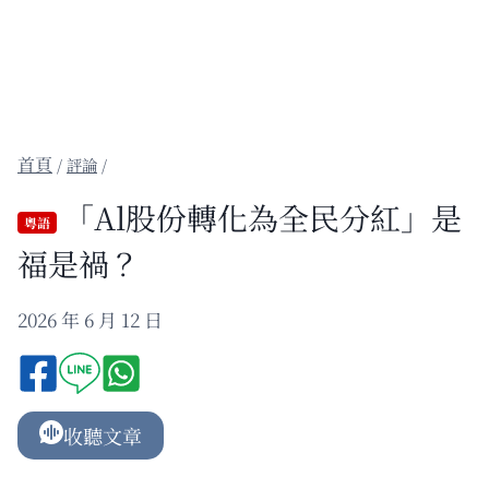
/
評論
/
「Al股份轉化為全民分紅」是
粵語
福是禍？
2026 年 6 月 12 日
收聽文章