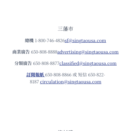
三藩市
總機
1-800-746-4826
sf@singtaousa.com
商業廣告
650-808-8888
advertising@singtaousa.com
分類廣告
650-808-8877
classified@singtaousa.com
訂閱報紙
650-808-8866 或 短信 650-822-
8187
circulation@singtaousa.com