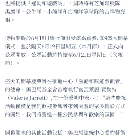
也將提供「運動和遊戲站」。屆時將有芝加哥熊隊、
黑鷹隊、公牛隊、小熊隊和白襪隊等球隊的吉祥物亮
相。
博物館將於6月18日舉行僅限受邀嘉賓參加的盛大開幕
儀式，並於隔天6月19日星期五（六月節），正式向
公眾開放。公眾活動將持續至6月21日星期日（父親
節）。
盛大的開幕慶典旨在推進中心「激勵和賦能參觀者」
的使命。奧巴馬基金會首席執行官瓦萊麗·賈勒特
（Valerie Jarrett）,在一份聲明中表示：“這些慶祝
活動僅僅是我們歡迎參觀者來到園區的眾多精彩方式
的開始。我們將營造一種公民參與和歡樂的氛圍。”
開幕週末的其他活動包括：奧巴馬總統中心委約藝術