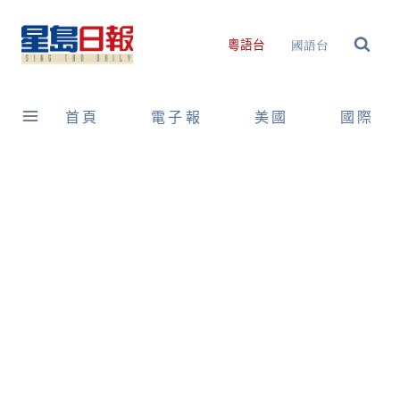
Skip
to
國語台
粵語台
content
首頁
電子報
美國
國際