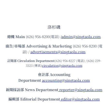
洛杉磯
總機
Main
(626) 956-8200(電話) /
admin@singtaola.com
廣告/市場部
Advertising & Marketing
(626) 956-8200 (電
話) /
advertisements@singtaola.com
訂閱部 Circulation Department
(626) 956-8227 (電話) /(626) 239-
3323 (傳真)
circulation@singtaola.com
會計部 Accounting
Department
accounting@singtaola.com
新聞採訪部 News Department
reporter@singtaola.com
編輯部 Editorial Department
editor@singtaola.com