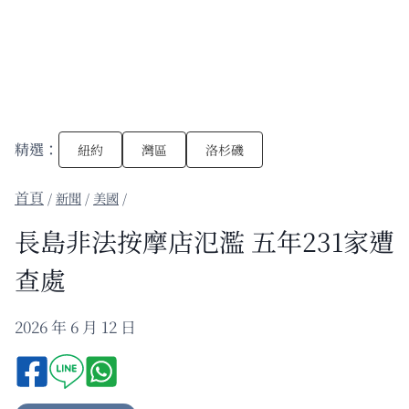
精選：
紐約
灣區
洛杉磯
/
新聞
/
美國
/
長島非法按摩店氾濫 五年231家遭
查處
2026 年 6 月 12 日