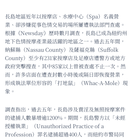
長島地區近年以按摩店、水療中心（Spa）名義營
業、卻涉嫌從事色情交易的場所屢遭執法部門查處。
根據《Newsday》歷時數月調查，長島已成為紐約州
地下色情按摩產業最活躍的地區之一。過去五年間，
納蘇縣（Nassau County）及薩福克縣（Suffolk
County）至少有231家按摩店及足療店遭警方或地方
政府突擊搜查，其中85家以上曾被查處不止一次。然
而，許多店面在遭查封數小時後或隔日即恢復營業，
形成執法單位形容的「打地鼠」（Whac-A-Mole）現
象。
調查指出，過去五年，長島涉及賣淫及無照按摩案件
的逮捕人數暴增逾1200%。期間，長島警方以「未經
授權執業」（Unauthorized Practice of a
Profession）罪名逮捕超過400人，而紐約市警局同