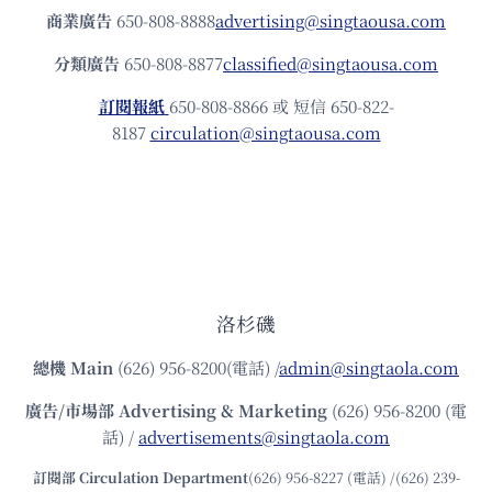
商業廣告
650-808-8888
advertising@singtaousa.com
分類廣告
650-808-8877
classified@singtaousa.com
訂閱報紙
650-808-8866 或 短信 650-822-
8187
circulation@singtaousa.com
洛杉磯
總機
Main
(626) 956-8200(電話) /
admin@singtaola.com
廣告/市場部
Advertising & Marketing
(626) 956-8200 (電
話) /
advertisements@singtaola.com
訂閱部 Circulation Department
(626) 956-8227 (電話) /(626) 239-