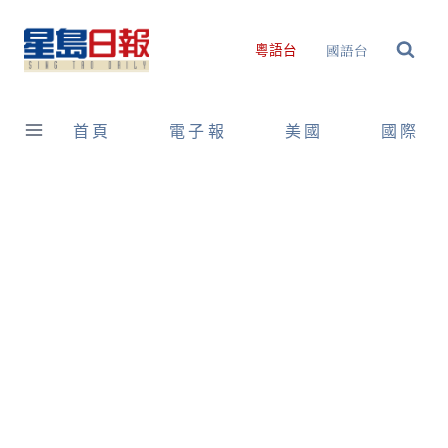
Skip
to
國語台
粵語台
content
首頁
電子報
美國
國際