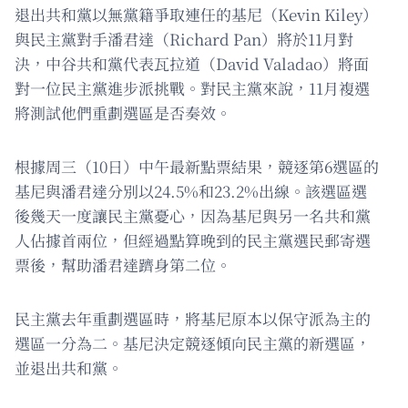
退出共和黨以無黨籍爭取連任的基尼（Kevin Kiley）
與民主黨對手潘君達（Richard Pan）將於11月對
決，中谷共和黨代表瓦拉道（David Valadao）將面
對一位民主黨進步派挑戰。對民主黨來說，11月複選
將測試他們重劃選區是否奏效。
根據周三（10日）中午最新點票結果，競逐第6選區的
基尼與潘君達分別以24.5%和23.2%出線。該選區選
後幾天一度讓民主黨憂心，因為基尼與另一名共和黨
人佔據首兩位，但經過點算晚到的民主黨選民郵寄選
票後，幫助潘君達躋身第二位。
民主黨去年重劃選區時，將基尼原本以保守派為主的
選區一分為二。基尼決定競逐傾向民主黨的新選區，
並退出共和黨。