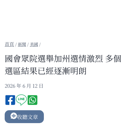
/
新聞
/
美國
/
國會眾院選舉加州選情激烈 多個
選區結果已經逐漸明朗
2026 年 6 月 12 日
收聽文章