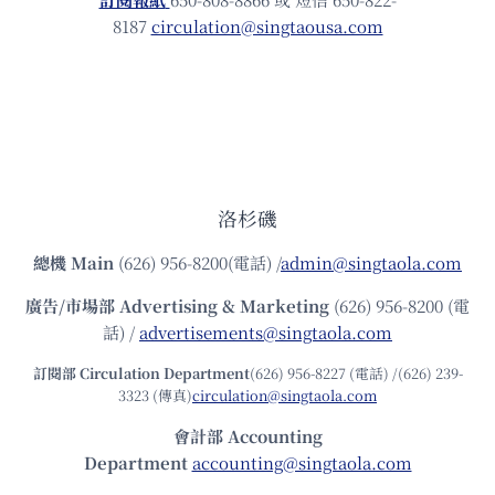
8187
circulation@singtaousa.com
洛杉磯
總機
Main
(626) 956-8200(電話) /
admin@singtaola.com
廣告/市場部
Advertising & Marketing
(626) 956-8200 (電
話) /
advertisements@singtaola.com
訂閱部 Circulation Department
(626) 956-8227 (電話) /(626) 239-
3323 (傳真)
circulation@singtaola.com
會計部 Accounting
Department
accounting@singtaola.com