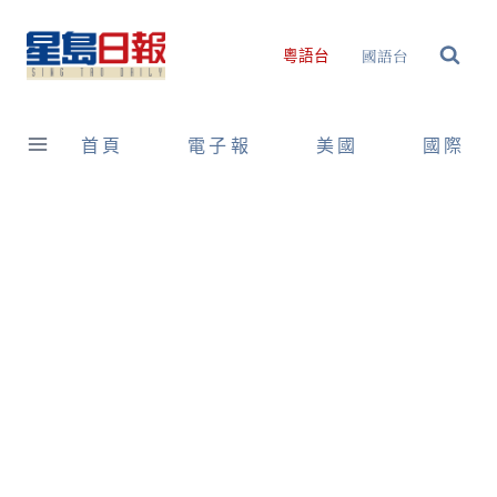
Skip
to
國語台
粵語台
content
首頁
電子報
美國
國際