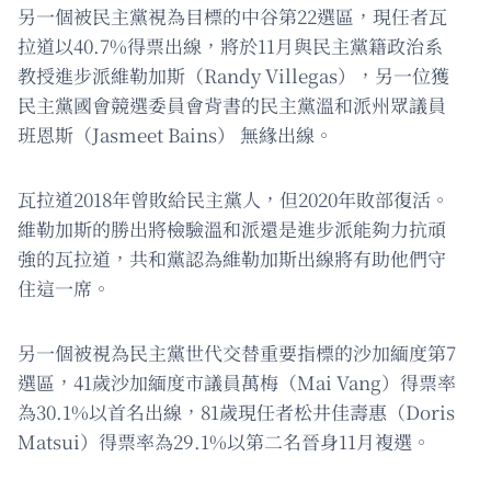
另一個被民主黨視為目標的中谷第22選區，現任者瓦
拉道以40.7%得票出線，將於11月與民主黨籍政治系
教授進步派維勒加斯（Randy Villegas），另一位獲
民主黨國會競選委員會背書的民主黨溫和派州眾議員
班恩斯（Jasmeet Bains） 無緣出線。
瓦拉道2018年曾敗給民主黨人，但2020年敗部復活。
維勒加斯的勝出將檢驗溫和派還是進步派能夠力抗頑
強的瓦拉道，共和黨認為維勒加斯出線將有助他們守
住這一席。
另一個被視為民主黨世代交替重要指標的沙加緬度第7
選區，41歲沙加緬度市議員萬梅（Mai Vang）得票率
為30.1%以首名出線，81歲現任者松井佳壽惠（Doris
Matsui）得票率為29.1%以第二名晉身11月複選。