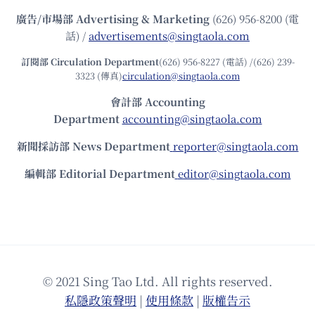
廣告/市場部
Advertising & Marketing
(626) 956-8200 (電
話) /
advertisements@singtaola.com
訂閱部 Circulation Department
(626) 956-8227 (電話) /(626) 239-
3323 (傳真)
circulation@singtaola.com
會計部 Accounting
Department
accounting@singtaola.com
新聞採訪部 News Department
reporter@singtaola.com
編輯部 Editorial Department
editor@singtaola.com
© 2021 Sing Tao Ltd. All rights reserved.
私隱政策聲明
|
使⽤條款
|
版權告⽰