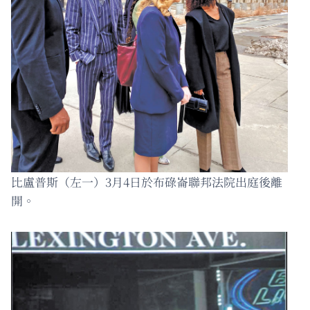
比盧普斯（左一）3月4日於布碌崙聯邦法院出庭後離
開。