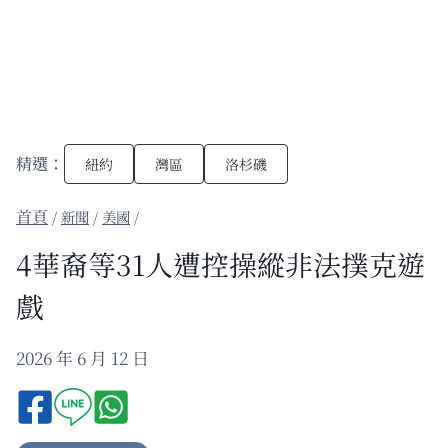
精選：
紐約
灣區
洛杉磯
/
新聞
/
美國
/
4華裔等31人遭控操縱非法撲克遊
戲
2026 年 6 月 12 日