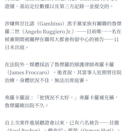
證據、基站定位數據以及第三方記錄一並提交的。
涉嫌與甘比諾（Gambino）黑手黨家族有關聯的魯傑
羅二世（Angelo Ruggiero Jr.）——目前唯一一名在
候審期間被關押在聯邦大都會拘留中心的被告——11
日未出庭。
在法院外，媒體採訪了魯傑羅的辯護律師弗羅卡羅
（James Froccaro）。後者說，其當事人近期曾住院
治療，身體狀況不佳，無法出席庭審。
弗羅卡羅說：「他情況不太好。」弗羅卡羅補充稱，
魯傑羅剛出院不久。
自上次案件進展聽證會以來，已有六名被告——貝徹
（Saul Becher）、韓肯尼、霍蒂（Osman Hoti）、