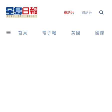
Skip
to
國語台
粵語台
content
首頁
電子報
美國
國際