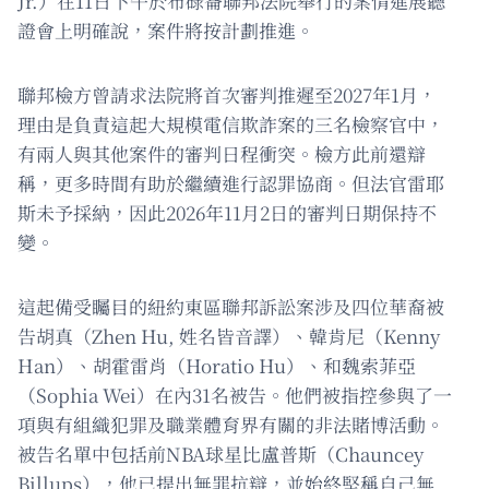
Jr.）在11日下午於布碌崙聯邦法院舉行的案情進展聽
證會上明確說，案件將按計劃推進。
聯邦檢方曾請求法院將首次審判推遲至2027年1月，
理由是負責這起大規模電信欺詐案的三名檢察官中，
有兩人與其他案件的審判日程衝突。檢方此前還辯
稱，更多時間有助於繼續進行認罪協商。但法官雷耶
斯未予採納，因此2026年11月2日的審判日期保持不
變。
這起備受矚目的紐約東區聯邦訴訟案涉及四位華裔被
告胡真（Zhen Hu, 姓名皆音譯）、韓肯尼（Kenny
Han）、胡霍雷肖（Horatio Hu）、和魏索菲亞
（Sophia Wei）在內31名被告。他們被指控參與了一
項與有組織犯罪及職業體育界有關的非法賭博活動。
被告名單中包括前NBA球星比盧普斯（Chauncey
Billups），他已提出無罪抗辯，並始終堅稱自己無